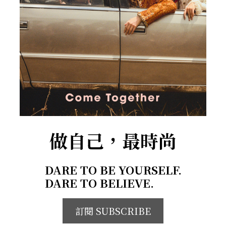
做自己，最時尚
DARE TO BE YOURSELF.
DARE TO BELIEVE.
訂閱 SUBSCRIBE