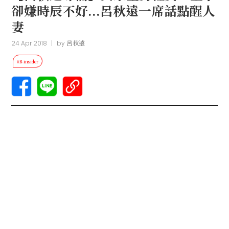
卻嫌時辰不好...呂秋遠一席話點醒人
妻
24 Apr 2018
|
by
呂秋遠
#B-insider