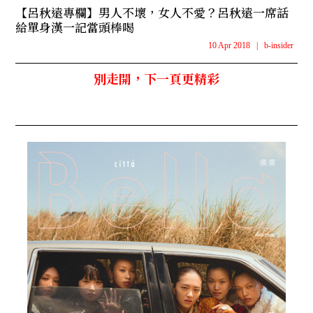
【呂秋遠專欄】男人不壞，女人不愛？呂秋遠一席話
給單身漢一記當頭棒喝
10 Apr 2018
|
b-insider
別走開，下一頁更精彩