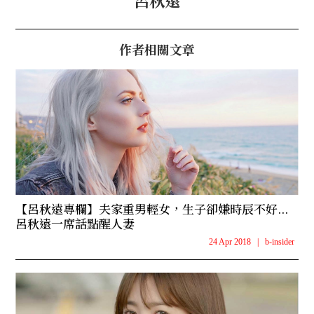
作者相關文章
【呂秋遠專欄】夫家重男輕女，生子卻嫌時辰不好...
呂秋遠一席話點醒人妻
24 Apr 2018
|
b-insider