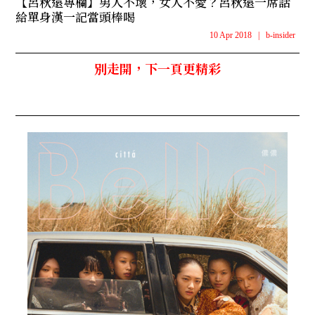
【呂秋遠專欄】男人不壞，女人不愛？呂秋遠一席話
給單身漢一記當頭棒喝
10 Apr 2018
|
b-insider
別走開，下一頁更精彩