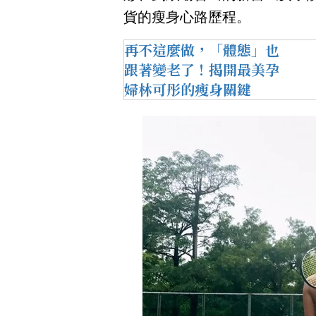
貨的瘦身心路歷程。
再不這麼做，「體態」也
跟著變老了！揭開最美孕
婦林可彤的瘦身關鍵