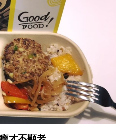
瘦才不顯老