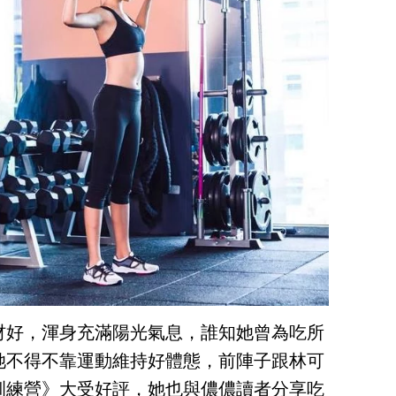
材好，渾身充滿陽光氣息，誰知她曾為吃所
她不得不靠運動維持好體態，前陣子跟林可
訓練營》大受好評，她也與儂儂讀者分享吃