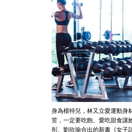
身為模特兒，林又立愛運動身
苦，一定要吃飽、愛吃甜食讓
彤、劉欣瑜合出的新書《女子