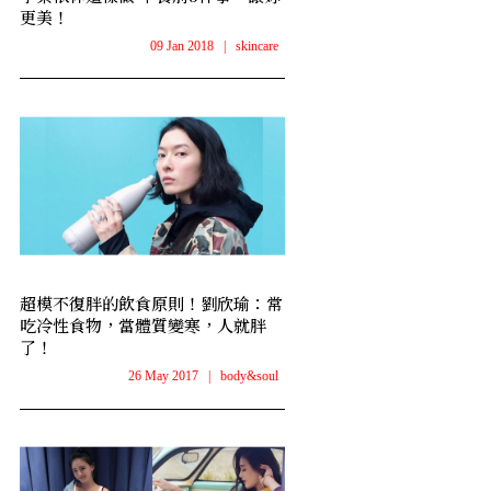
更美！
09 Jan 2018
|
skincare
超模不復胖的飲食原則！劉欣瑜：常
吃冷性食物，當體質變寒，人就胖
了！
26 May 2017
|
body&soul