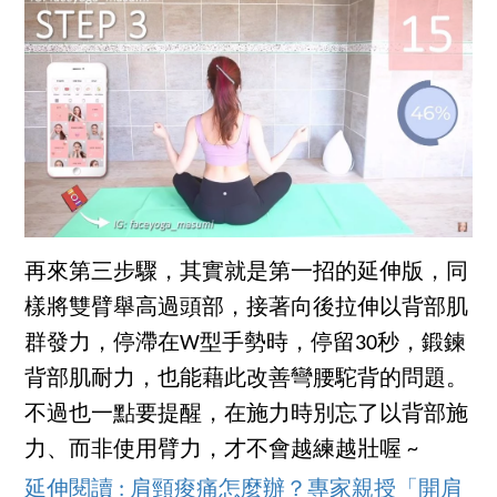
再來第三步驟，其實就是第一招的延伸版，同
樣將雙臂舉高過頭部，接著向後拉伸以背部肌
群發力，停滯在W型手勢時，停留30秒，鍛鍊
背部肌耐力，也能藉此改善彎腰駝背的問題。
不過也一點要提醒，在施力時別忘了以背部施
力、而非使用臂力，才不會越練越壯喔 ~
延伸閱讀 : 肩頸痠痛怎麼辦？專家親授「開肩