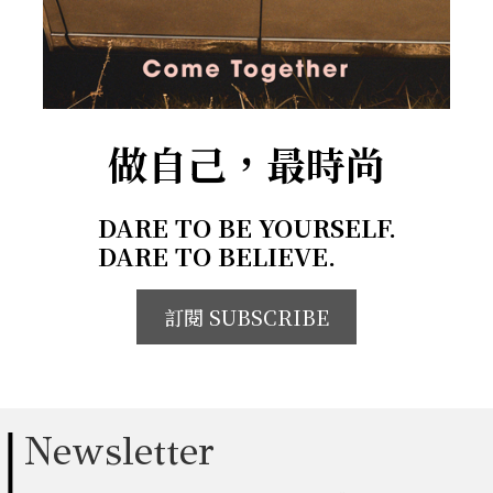
做自己，最時尚
DARE TO BE YOURSELF.
DARE TO BELIEVE.
訂閱 SUBSCRIBE
Newsletter