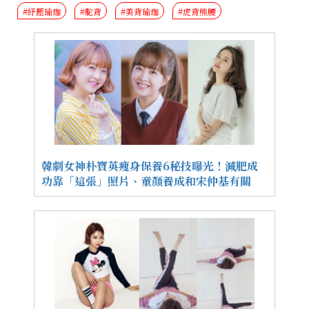
#紓壓瑜珈
#駝背
#美背瑜珈
#虎背熊腰
韓劇女神朴寶英瘦身保養6秘技曝光！減肥成
功靠「這張」照片、童顏養成和宋仲基有關