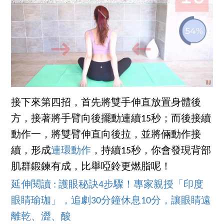
接下來第四招，首先將雙手伸直放置身體後
方，接著將手臂向後擺動連續15秒；而後接續
動作一，將雙臂伸直向後拉，並將倆動作接
續，形成
連環動作
，持續15秒，你會發現背部
肌群鍛鍊有成，比舉啞鈴更燃脂呢！
延伸閱讀 : 護眼秘訣4步驟！專家親授「印度
眼睛瑜珈」，追劇30分鐘休息10分，讓眼睛遠
離乾、澀、酸