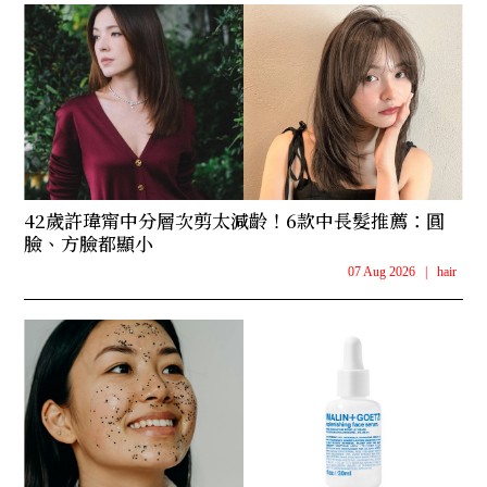
42歲許瑋甯中分層次剪太減齡！6款中長髮推薦：圓
臉、方臉都顯小
07 Aug 2026
|
hair