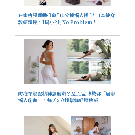
在家瘦腿運動推薦"10分鐘懶人操"！日本健身
教練親授，1周小2吋No Problem！
防疫在家沒精神怎麼辦？MIT品牌教妳「居家
懶人瑜珈」，每天5分鐘幫妳紓壓焦慮