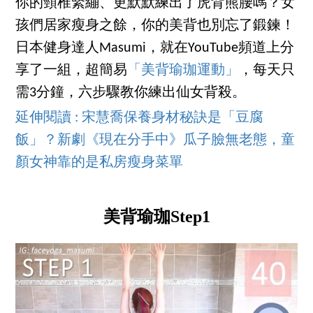
你的頸椎緊繃、更默默練出了虎背熊腰嗎？女
孩們居家瘦身之餘，你的美背也別忘了鍛鍊！
日本健身達人Masumi，就在YouTube頻道上分
享了一組，超簡易
「美背瑜珈運動」
，每天只
需3分鐘，六步驟教你練出仙女背殺。
延伸閱讀 : 宋慧喬保養身材秘訣是「豆腐
飯」？新劇《現在分手中》瓜子臉無老態，童
顏女神靠的是私房瘦身菜單
美背瑜珈Step1