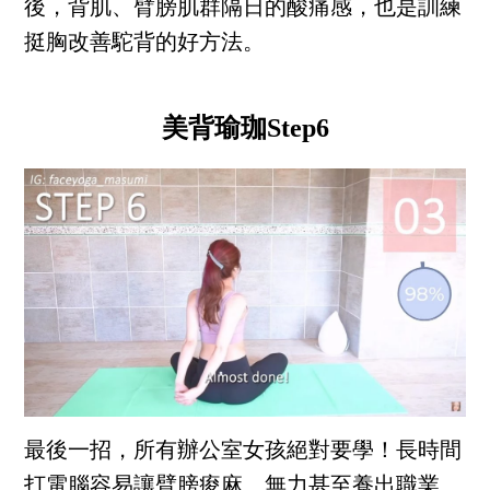
後，背肌、臂膀肌群隔日的酸痛感，也是訓練
挺胸改善駝背的好方法。
美背瑜珈Step6
最後一招，所有辦公室女孩絕對要學！長時間
打電腦容易讓臂膀痠麻、無力甚至養出職業