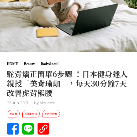
HOME
Beauty
Body&soul
駝背矯正簡單6步驟 ！日本健身達人
親授「美背瑜珈」，每天30分鐘7天
改善虎背熊腰
23 Jun 2021
|
by
Maureen
#瑜珈
#居家辦公
#美背救星