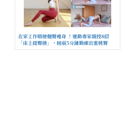
在家工作順便翹臀瘦身 ！運動專家親授8招
「床上提臀操」，睡前5分鐘勤練出蜜桃臀