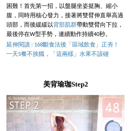
困難！首先第一招，以盤腿坐姿挺胸、縮小
腹，同時用核心發力，接著將雙臂伸直舉高過
頭部，而後緩緩以
背部肌群
帶動雙臂向下拉，
最後停在W型手勢，連續動作持續40秒。
延伸閱讀 : 168斷食法後「區域飲食」正夯！
一天5餐不挨餓，「這兩樣」水果不該碰
美背瑜珈Step2