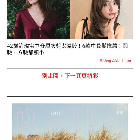
42歲許瑋甯中分層次剪太減齡！6款中長髮推薦：圓
臉、方臉都顯小
07 Aug 2026
|
hair
別走開，下一頁更精彩