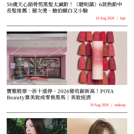
50歲天心鎖骨剪黑髮太減齡！《聰明鎮》6款熟齡中
長髮推薦：層次燙、鮑伯顯白又小臉
10 Aug 2026
|
hair
寶雅股票一拆十漲停、2026營收創新高！POYA
Beauty靠美妝成零售黑馬｜美妝經濟
10 Aug 2026
|
makeup