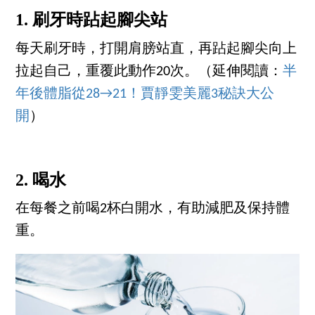
1. 刷牙時跕起腳尖站
每天刷牙時，打開肩膀站直，再跕起腳尖向上
拉起自己，重覆此動作20次。（延伸閱讀：
半
年後體脂從28→21！賈靜雯美麗3秘訣大公
開
）
2. 喝水
在每餐之前喝2杯白開水，有助減肥及保持體
重。