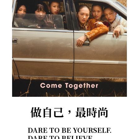
做自己，最時尚
DARE TO BE YOURSELF.
DARE TO BELIEVE.