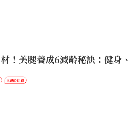
身材！美腿養成6減齡秘訣：健身
#減齡保養