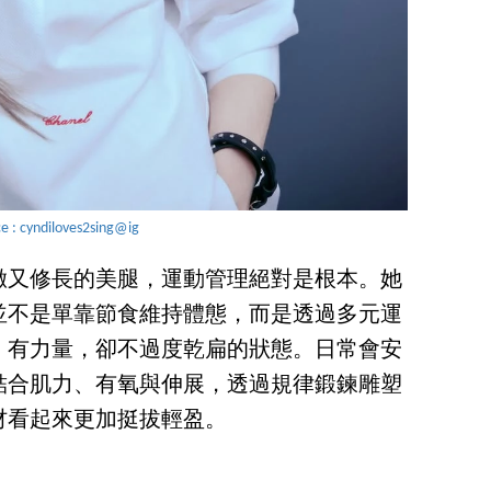
ce : cyndiloves2sing@ig
緻又修長的美腿，運動管理絕對是根本。她
並不是單靠節食維持體態，而是透過多元運
、有力量，卻不過度乾扁的狀態。日常會安
練，結合肌力、有氧與伸展，透過規律鍛鍊雕塑
材看起來更加挺拔輕盈。