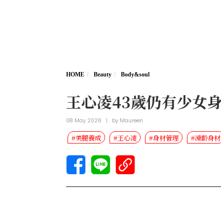
HOME
Beauty
Body&soul
王心凌43歲仍有少女
08 May 2026
|
by
Maureen
#美腿養成
#王心凌
#身材管理
#凍齡身材