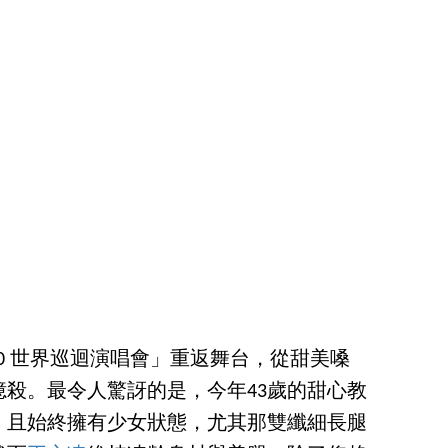
h 2.0 世界巡迴演唱會」重返舞台，從甜美嗓
殺。最令人驚訝的是，今年43歲的甜心教
，且始終擁有少女狀態，尤其那雙纖細長腿