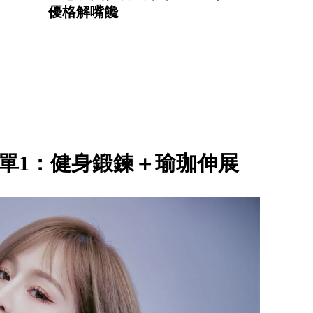
優格解嘴饞
單1：健身鍛鍊＋瑜珈伸展