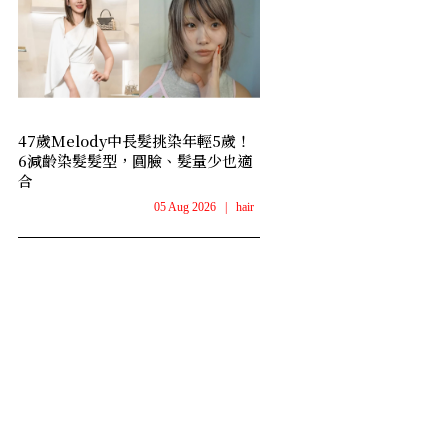
47歲Melody中長髮挑染年輕5歲！
6減齡染髮髮型，圓臉、髮量少也適
合
05 Aug 2026
|
hair