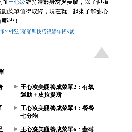
然而
王心凌
維持凍齡身材與美腿，除了仰賴
運動菜單值得取經，現在就一起來了解甜心
有哪些！
麼綁？5招綁髮髮型技巧視覺年輕5歲
單
身
王心凌美腿養成菜單2：有氧
運動＋皮拉提斯
子
王心凌美腿養成菜單4：餐餐
七分飽
足
王心凌美腿養成菜單6：藍莓