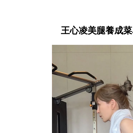
王心凌美腿養成菜