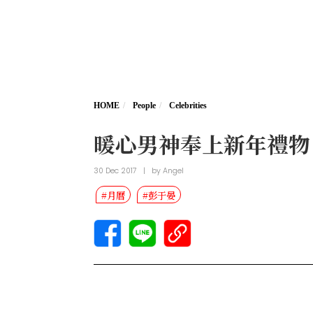
HOME
People
Celebrities
暖心男神奉上新年禮物
30 Dec 2017
|
by
Angel
#月曆
#彭于晏