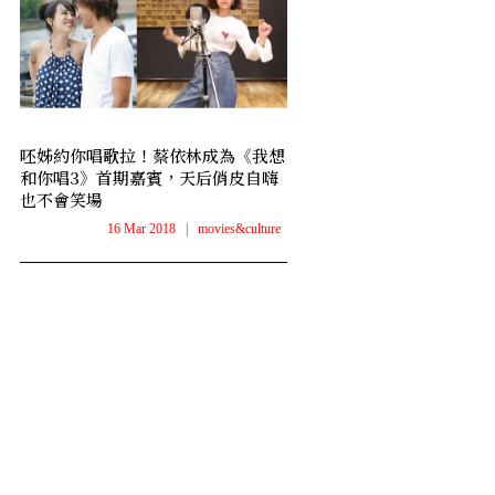
呸姊約你唱歌拉！蔡依林成為《我想
和你唱3》首期嘉賓，天后俏皮自嗨
也不會笑場
16 Mar 2018
|
movies&culture