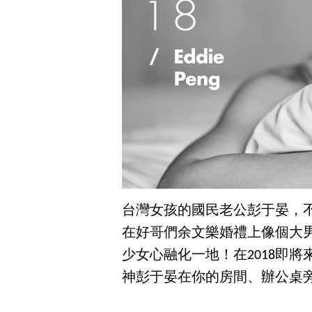
台灣女孩的國民老公彭于晏，
在好哥們余文樂婚禮上像個大
少女心融化一地！在2018即
神彭于晏在你的房間、辦公桌