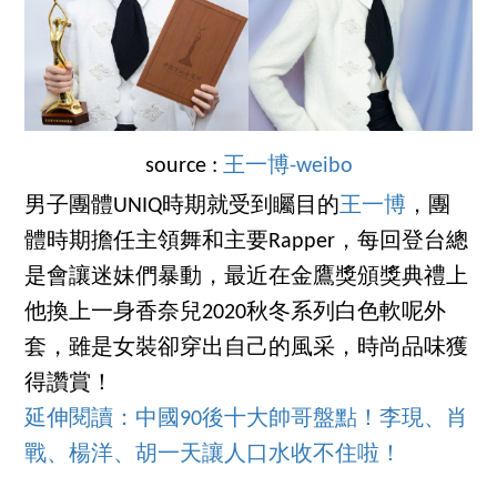
source :
王一博-weibo
男子團體UNIQ時期就受到矚目的
王一博
，團
體時期擔任主領舞和主要Rapper，每回登台總
是會讓迷妹們暴動，最近在金鷹獎頒獎典禮上
他換上一身香奈兒2020秋冬系列白色軟呢外
套，雖是女裝卻穿出自己的風采，時尚品味獲
得讚賞！
延伸閱讀：中國90後十大帥哥盤點！李現、肖
戰、楊洋、胡一天讓人口水收不住啦！