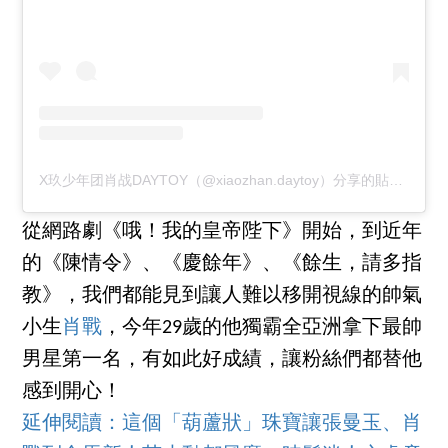
X玖少年团肖战DAYTOY（@xiaozhan.daytoy）分享的貼文
於
PD
從網路劇《哦！我的皇帝陛下》開始，到近年
的《陳情令》、《慶餘年》、《餘生，請多指
教》，我們都能見到讓人難以移開視線的帥氣
小生
肖戰
，今年29歲的他獨霸全亞洲拿下最帥
男星第一名，有如此好成績，讓粉絲們都替他
感到開心！
延伸閱讀：這個「葫蘆狀」珠寶讓張曼玉、肖