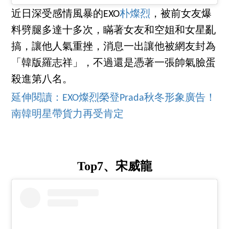
近日深受感情風暴的EXO
朴燦烈
，被前女友爆
料劈腿多達十多次，瞞著女友和空姐和女星亂
搞，讓他人氣重挫，消息一出讓他被網友封為
「韓版羅志祥」，不過還是憑著一張帥氣臉蛋
殺進第八名。
延伸閱讀：EXO燦烈榮登Prada秋冬形象廣告！
南韓明星帶貨力再受肯定
Top7、宋威龍