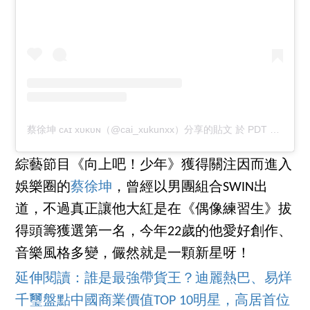
蔡徐坤 ᴄᴀɪ xᴜᴋᴜɴ（@cai_xukunxx）分享的貼文
於
PDT 2020 年 9月 月 25 日 上午 1:48
綜藝節目《向上吧！少年》獲得關注因而進入
娛樂圈的
蔡徐坤
，曾經以男團組合SWIN出
道，不過真正讓他大紅是在《偶像練習生》拔
得頭籌獲選第一名，今年22歲的他愛好創作、
音樂風格多變，儼然就是一顆新星呀！
延伸閱讀：誰是最強帶貨王？迪麗熱巴、易烊
千璽盤點中國商業價值TOP 10明星，高居首位