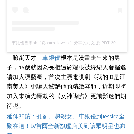
車銀優은우hk（@astro_lovehk）分享的貼文
於
PDT 2016 年 11月 月 5 日 上午 8:25
「臉蛋天才」
車銀優
根本是漫畫走出來的男
子，15歲就因為長相過於耀眼被經紀人發掘邀
請加入演藝圈，首次主演電視劇《我的ID是江
南美人》更讓人驚艷他的精緻容顏，近期即將
加入未演先轟動的《女神降臨》更讓影迷們期
待呢。
延伸閱讀：孔劉、超殺女、車銀優到Jessica全
聚在這！LV首爾全新旗艦店美到讓眾明星也瘋