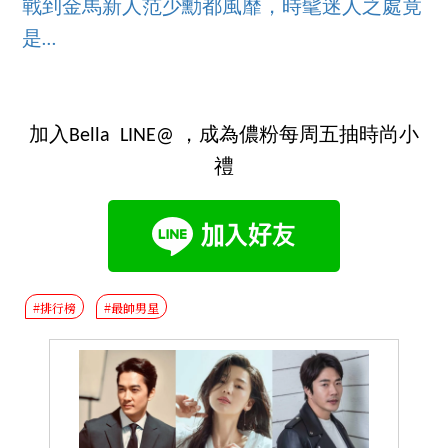
戰到金馬新人范少勳都風靡，時髦迷人之處竟
是…
加入Bella LINE@ ，成為儂粉每周五抽時尚小
禮
#排行榜
#最帥男星