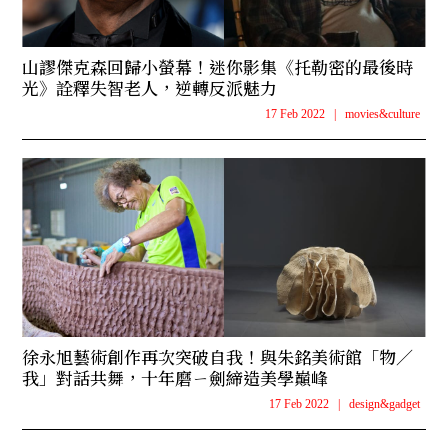
山謬傑克森回歸小螢幕！迷你影集《托勒密的最後時
光》詮釋失智老人，逆轉反派魅力
17 Feb 2022
|
movies&culture
徐永旭藝術創作再次突破自我！與朱銘美術館「物／
我」對話共舞，十年磨ㄧ劍締造美學巔峰
17 Feb 2022
|
design&gadget