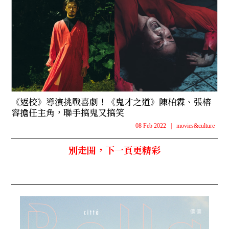
《返校》導演挑戰喜劇！《鬼才之道》陳柏霖、張榕
容擔任主角，聯手搞鬼又搞笑
08 Feb 2022
|
movies&culture
別走開，下一頁更精彩