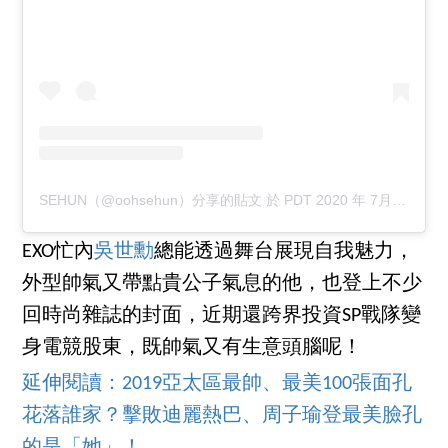
SEHUN（@oohsehun）分享的貼文
於
PDT 2020 年 7月 月 9 日 上午 9:11
EXO忙內
吳世勳
總能透過舞台展現自我魅力，
外型帥氣又帶點貴公子氣息的他，也登上不少
回時尚雜誌的封面，近期還跨界投資SP戰隊變
身電競股東，既帥氣又有生意頭腦呢！
延伸閱讀：2019亞太區最帥、最美100張面孔
花落誰家？擊敗迪麗熱巴、周子瑜登最美臉孔
的是「她」！