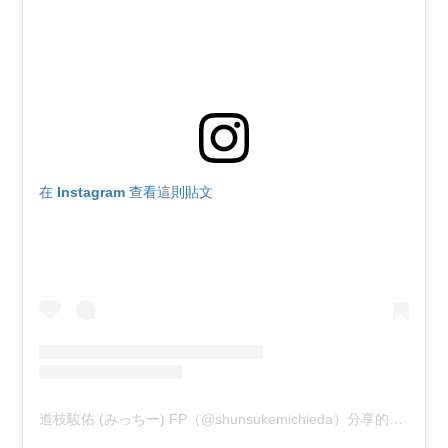
在 Instagram 查看這則貼文
道枝駿佑 (みっちー) FP（@shunsukemichieda）分享的貼文
於
P