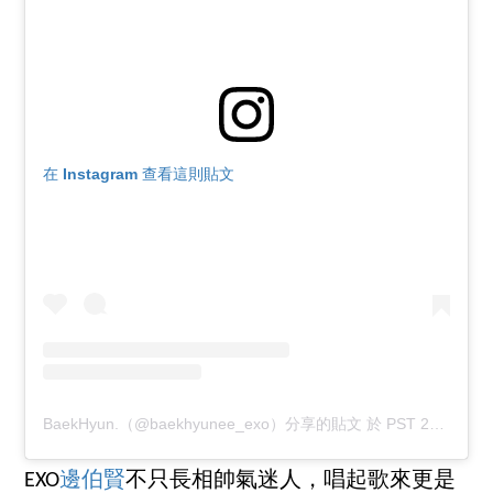
在 Instagram 查看這則貼文
BaekHyun.（@baekhyunee_exo）分享的貼文
於
PST 2019 年 2月 月 13 日 上午 7:46
EXO
邊伯賢
不只長相帥氣迷人，唱起歌來更是