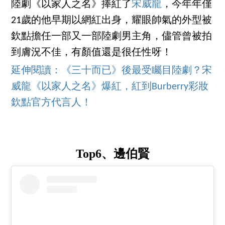
陸劇《以家人之名》捧紅了
宋威龍
，今年年僅
21歲的他早期以網紅出身，耀眼帥氣的外型被
欽點擔任一部又一部陸劇男主角，儘管曾被拍
到膚況不佳，有顏值還是很任性呀！
延伸閱讀：《三十而已》後最受矚目陸劇？宋
威龍《以家人之名》爆紅，紅到Burberry彩妝
欽點官方代言人！
Top6、邊伯賢