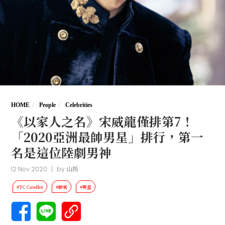
HOME
People
Celebrities
《以家人之名》宋威龍僅排第7！
「2020亞洲最帥男星」排行，第一
名是這位陸劇男神
12 Nov 2020
|
by
山抓
#TC Candler
#帥氣
#男星