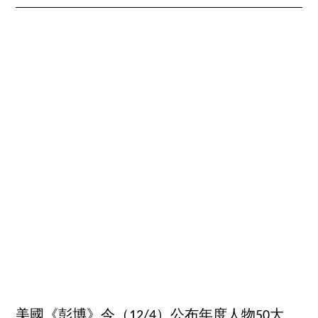
美國《彭博》今（12/4）公布年度人物50大