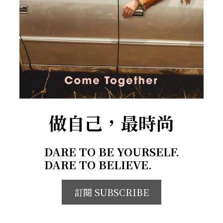
做自己，最時尚
DARE TO BE YOURSELF.
DARE TO BELIEVE.
訂閱 SUBSCRIBE