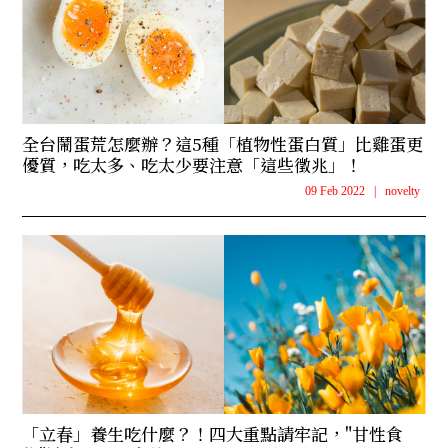
全台鬧蛋荒怎麼辦？這5種「植物性蛋白質」比雞蛋更
優質，吃太多、吃太少要注意「這些徵兆」！
09 Feb 2022
|
novelty
「立春」養生吃什麼？！四大重點請牢記，"甘性食