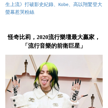
生上流》打破影史紀錄、Kobe、高以翔驚登大
螢幕惹哭粉絲
怪奇比莉，2020流行樂壇最大贏家，
「流行音樂的前衛巨星」