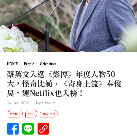
HOME
People
Celebrities
蔡英文入選《彭博》年度人物50
大，怪奇比莉、《寄身上流》奉俊
昊，連Netflix也入榜！
04 Dec 2020
|
by
Edward
#Netflix
#2020
#怪奇比莉