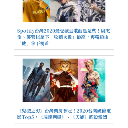
Spotify台灣2020最受歡迎歌曲是這些！周杰
倫、鄧紫棋拿下「收聽次數」最高，專輯類由
「他」拿下榜首
《鬼滅之刃》台灣票房奪冠！2020台灣破億電
影Top5，《屍速列車》、《天能》廝殺激烈