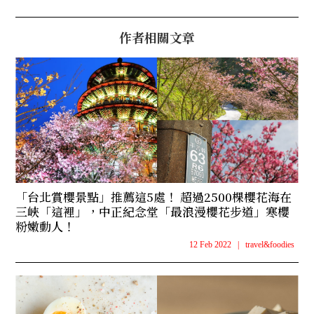
作者相關文章
「台北賞櫻景點」推薦這5處！ 超過2500棵櫻花海在
三峽「這裡」，中正紀念堂「最浪漫櫻花步道」寒櫻
粉嫩動人！
12 Feb 2022
|
travel&foodies