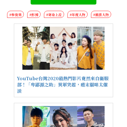
#奉俊昊
#彭博
#寄身上流
#年度人物
#風雲人物
YouTube台灣2020最熱門影片竟然來自衛服
部！「卑鄙源之助」異軍突起，癌末貓咪太催
淚