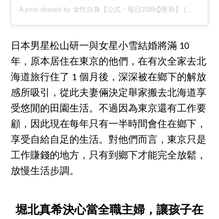
A post shared by 女性自身【公式・毎日20時⌚️更新】 (@joseijisin)
日本男星松山研一與女星小雪結婚將滿 10
年，原本居住在東京的他們，在有次全家去北
海道旅行住了 1 個月後，深深被在鄉下的解放
感所吸引，從此夫妻倆決定舉家搬去北海道享
受悠閒的田園生活。不過因為東京還有工作要
顧，因此現在每年只有一半時間會住在鄉下，
享受自給自足的生活。對他們而言，東京只是
工作賺錢的地方，只有到鄉下才能完全放鬆，
放慢生活步調。
堀北真希決心當全職主婦，讓孩子在