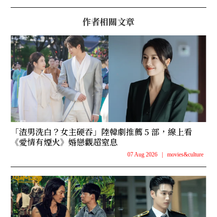
作者相關文章
「渣男洗白？女主硬吞」陸韓劇推薦 5 部，線上看
《愛情有煙火》婚戀觀超窒息
07 Aug 2026
|
movies&culture