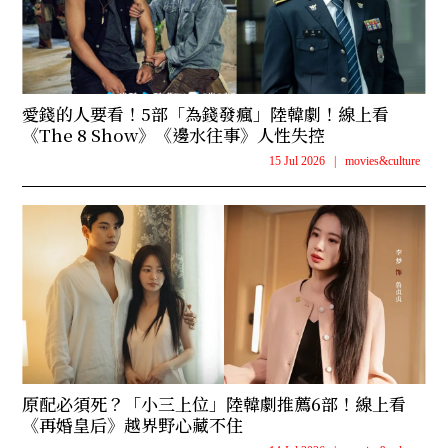
愛錢的人要看！5部「為錢發瘋」陸韓劇！線上看
《The 8 Show》《邊水往事》人性失控
15 Jul 2026
|
movies&culture
原配必須死？「小三上位」陸韓劇推薦6部！線上看
《再婚皇后》越界野心藏不住