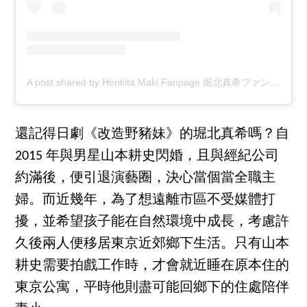
A post shared by Horikita Maki Fanpage 堀北真希ファン (@horikitamaki_fanpage)
還記得日劇《改造野豬妹》的堀北真希嗎？自
2015 年與男星山本耕史閃婚，且與經紀公司
約滿後，便引退演藝圈，決心當個當全職主
婦。而近幾年，為了想遠離市區不受媒體打
擾，並希望孩子能在自然環境中成長，考慮許
久後兩人便移居東京近郊鄉下生活。只有山本
耕史需要拍戲工作時，才會就近睡在原本住的
東京公寓，平時他則盡可能回鄉下的住處陪伴