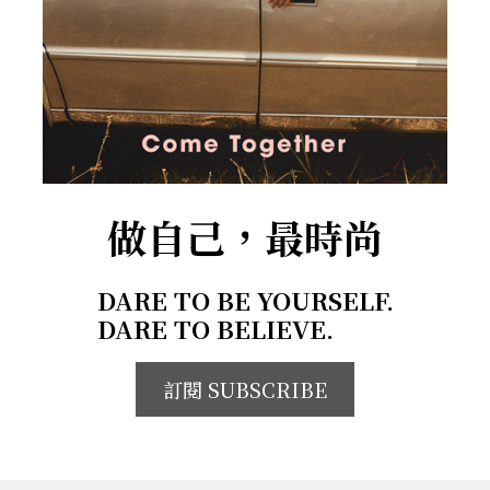
做自己，最時尚
DARE TO BE YOURSELF.
DARE TO BELIEVE.
訂閱 SUBSCRIBE