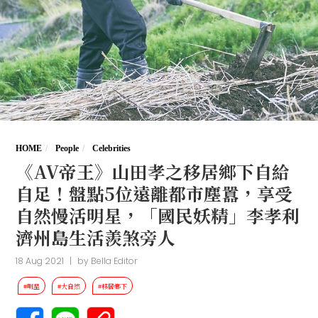
HOME
People
Celebrities
《AV帝王》山田孝之移居鄉下自給
自足！盤點5位遠離都市塵囂，享受
自然慢活明星，「國民妖精」李孝利
濟州島生活羨煞旁人
18 Aug 2021
|
by
Bella Editor
#明星
#大自然
#移居鄉下