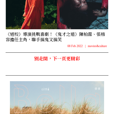
《返校》導演挑戰喜劇！《鬼才之道》陳柏霖、張榕
容擔任主角，聯手搞鬼又搞笑
08 Feb 2022
|
movies&culture
別走開，下一頁更精彩