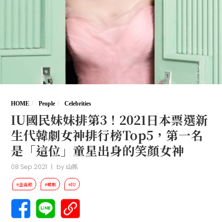
HOME
People
Celebrities
IU國民妹妹排第3！2021日本票選新
生代韓劇女神排行榜Top5，第一名
是「這位」童星出身的笑顏女神
08 Sep 2021
|
by
山抓
#金高銀
#韓劇
#IU