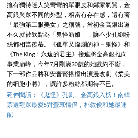
擁有獨特迷人笑彎彎的單眼皮和鄰家氣質，金
高銀與眾不同的外型，相當有存在感，還有著
「最強第二眼美女」之稱號，當初金高銀出道
不久就被欽點為「鬼怪新娘」，讓不少孔劉粉
絲都相當羨慕。《孤單又燦爛的神－鬼怪》和
《The King：永遠的君主》接連將金高銀推向
事業巔峰，今年7月剛滿30歲的她戲約不斷，
下一部作品將和安普賢搭檔出演漫改劇《柔美
的细胞小將》，讓許多粉絲都期待不已。
延伸閱讀：《鬼怪》孔劉、金高銀入榜！南韓
票選觀眾最愛5對螢幕情侶，朴敘俊和她最速
配