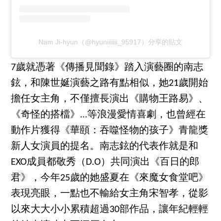
Nam Ji-hyun（@hyuniiiiiii_95917）分享的貼文
7歲就憑著《傳播見聞錄》踏入演藝圈的南志
鉉，和陳世娫演藝之路有點相似，她21歲開始
擔任女主角，不僅擅長演出《購物王路易》、
《奇怪的搭檔》...等浪漫愛情喜劇，也曾經在
動作片獲得《華頤：吞噬怪物的孩子》青龍獎
新人女演員的提名。南志鉉的代表作就是和
EXO成員都敬秀（D.O）共同演出《百日的郎
君》，今年25歲的她盛夏在《來魔女食堂吧》
表現亮眼，一點也不輸給女主角宋智孝，從影
以來大大小小累積超過30部作品，讓年紀輕輕