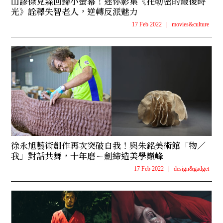
山謬傑克森回歸小螢幕！迷你影集《托勒密的最後時
光》詮釋失智老人，逆轉反派魅力
17 Feb 2022
|
movies&culture
徐永旭藝術創作再次突破自我！與朱銘美術館「物／
我」對話共舞，十年磨ㄧ劍締造美學巔峰
17 Feb 2022
|
design&gadget