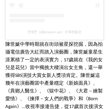
진세연（@jinseyun.go）分享的貼文
陳世娫中學時期就在街頭被星探挖掘，因為拍
攝電信廣告大紅而踏入演藝圈，陳世娫童星生
涯累積了一定的表演實力，17歲就在《我的女
兒是花兒》當中獨挑大樑演出女主角，還一舉
獲得SBS演技大賞女新人獎項肯定。陳世娫這
幾年在演藝圈當中產量穩定《新娘面具》、
《異鄉人醫生》、《獄中花》、《大君－繪製
愛情》、《揀擇－女人們的戰爭》和《Born
Again》...收視率接連告捷，從17歲首次接演女