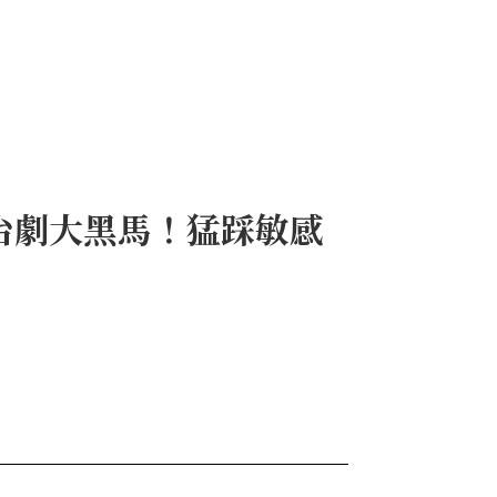
台劇大黑馬！猛踩敏感