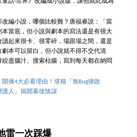
《童話·世界》改編成小說版，讓他就此成為
影改編小說，哪個比較難？唐福睿說：「當
劇本當底，但小說與劇本的寫法還是有很大
會讀起來很卡、很零碎，場跟場之間，還是
方劇本可以留白，但小說就不得不交代清
睿絞盡腦汁、搜索枯腸，寫到每天都在納悶
開播4大必看理由！堪稱「無Bug律政
辯護人」揭開幕後陰謀
地雷一次踩爆