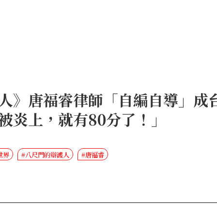
人》唐福睿律師「自編自導」成
被炎上，就有80分了！」
世界
#八尺門的辯護人
#唐福睿