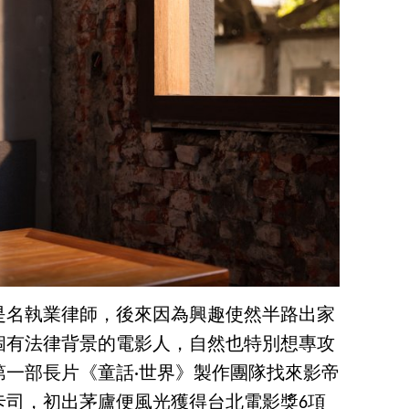
是名執業律師，後來因為興趣使然半路出家
個有法律背景的電影人，自然也特別想專攻
第一部長片《童話·世界》製作團隊找來影帝
卡司，初出茅廬便風光獲得台北電影獎6項