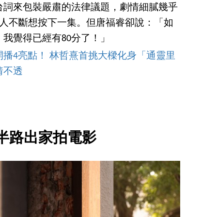
台詞來包裝嚴肅的法律議題，劇情細膩幾乎
讓人不斷想按下一集。但唐福睿卻說：「如
我覺得已經有80分了！」
播4亮點！ 林哲熹首挑大樑化身「通靈里
猜不透
半路出家拍電影