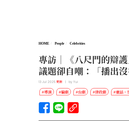
HOME
People
Celebrities
專訪｜《八尺門的辯護
議題卻自嘲：「播出沒
13 Jul 2025
更新
|
by
Yui
#導演
#編劇
#台劇
#律政劇
#童話・