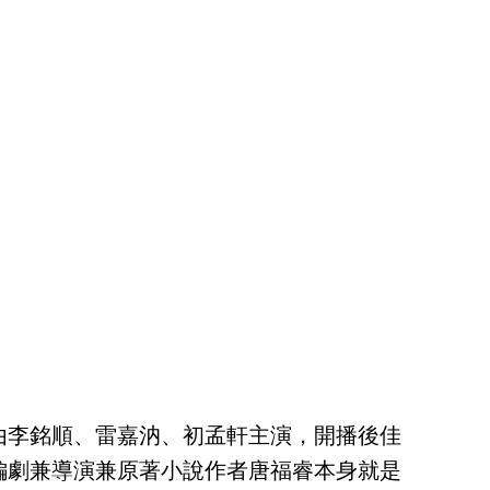
由李銘順、雷嘉汭、初孟軒主演，開播後佳
編劇兼導演兼原著小說作者唐福睿本身就是