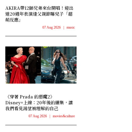
AKIRA帶12師兄弟來台開唱！迎出
道20週年表演逢父親節曝兒子「超
萌反應」
07 Aug 2026
|
music
《穿著 Prada 的惡魔2》
Disney+上線：20年後的續集，讓
我們看見渴望被理解的自己
07 Aug 2026
|
movies&culture