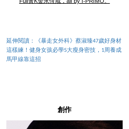
Full黃K金永恆戒，all by I-PRIMO。
延伸閱讀：《暴走女外科》蔡淑臻47歲好身材
這樣練！健身女孩必學5大瘦身密技，1周養成
馬甲線靠這招
創作