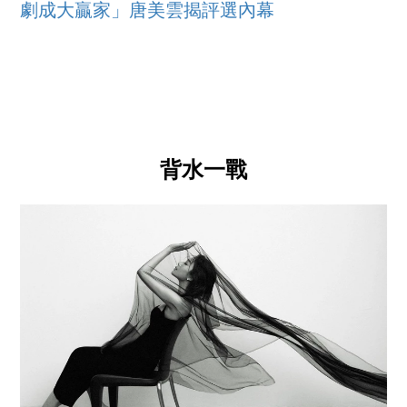
劇成大贏家」唐美雲揭評選內幕
背水一戰