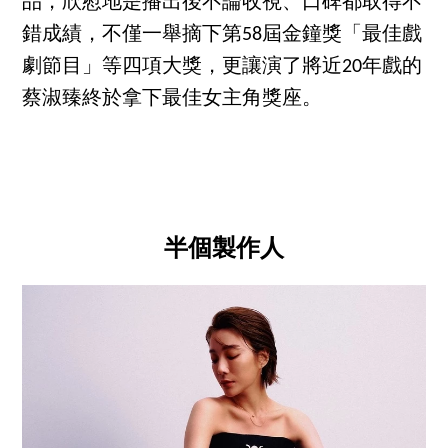
品，欣慰地是播出後不論收視、口碑都取得不
錯成績，不僅一舉摘下第58屆金鐘獎「最佳戲
劇節目」等四項大獎，更讓演了將近20年戲的
蔡淑臻終於拿下最佳女主角獎座。
半個製作人