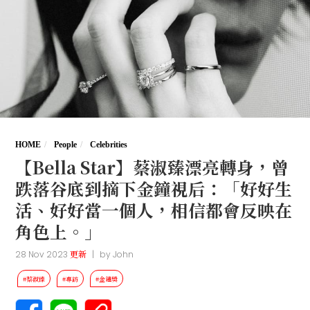
HOME
People
Celebrities
【Bella Star】蔡淑臻漂亮轉身，曾
跌落谷底到摘下金鐘視后：「好好生
活、好好當一個人，相信都會反映在
角色上。」
28 Nov 2023
更新
|
by
John
#蔡淑臻
#專訪
#金鐘獎