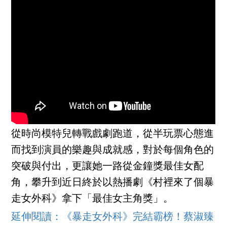
從時尚模特兒轉戰戲劇跑道，從半玩票心態進
而找到演員的樂趣與成就感，對於每個角色的
突破與付出，更讓她一路從金鐘獎最佳女配
角，攀升到近日終於以熱播劇《村裡來了個暴
走女外科》拿下「最佳女主角獎」。
延伸閱讀：《暴走女外科》完結霸榜！蔡淑臻