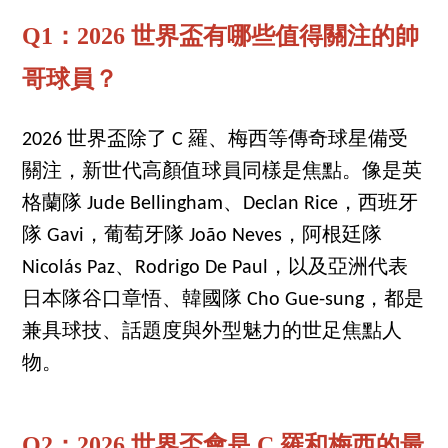
Q1：2026 世界盃有哪些值得關注的帥
哥球員？
2026 世界盃除了 C 羅、梅西等傳奇球星備受
關注，新世代高顏值球員同樣是焦點。像是英
格蘭隊 Jude Bellingham、Declan Rice，西班牙
隊 Gavi，葡萄牙隊 João Neves，阿根廷隊
Nicolás Paz、Rodrigo De Paul，以及亞洲代表
日本隊谷口章悟、韓國隊 Cho Gue-sung，都是
兼具球技、話題度與外型魅力的世足焦點人
物。
Q2：2026 世界盃會是 C 羅和梅西的最