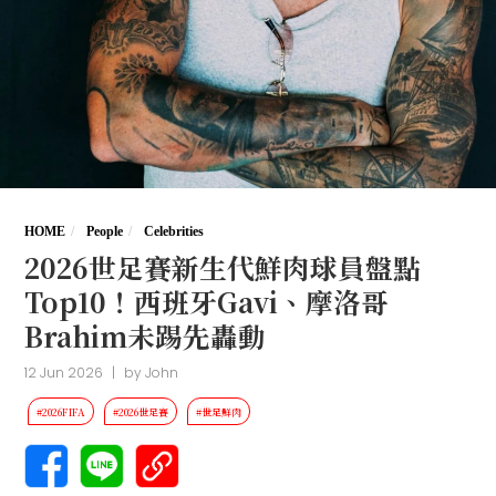
HOME
People
Celebrities
2026世足賽新生代鮮肉球員盤點
Top10！西班牙Gavi、摩洛哥
Brahim未踢先轟動
12 Jun 2026
|
by
John
#2026FIFA
#2026世足賽
#世足鮮肉