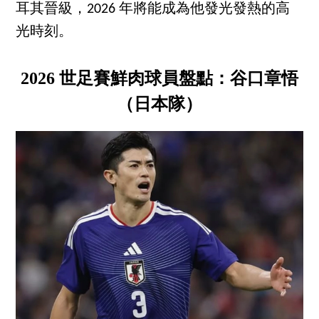
耳其晉級，2026 年將能成為他發光發熱的高
光時刻。
2026 世足賽鮮肉球員盤點：谷口章悟
（日本隊）