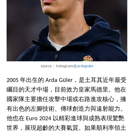
source：Instagram
@ardaguler
2005 年出生的 Arda Güler，是土耳其近年最受
矚目的天才中場，目前效力皇家馬德里。他在
國家隊主要擔任攻擊中場或右路進攻核心，擁
有出色的左腳技術、傳球創造力與遠射能力。
他也在 Euro 2024 以精彩進球與成熟表現驚艷
世界，展現超齡的大賽氣質。如果順利率領土