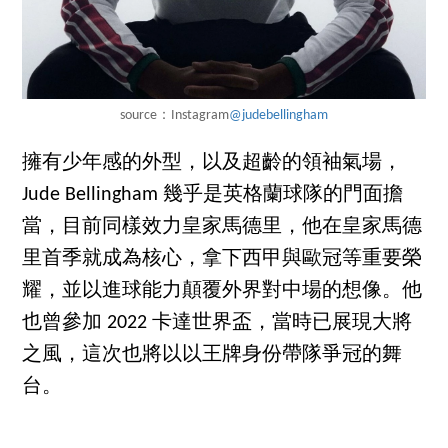
source：Instagram
@judebellingham
擁有少年感的外型，以及超齡的領袖氣場，
Jude Bellingham 幾乎是英格蘭球隊的門面擔
當，目前同樣效力皇家馬德里，他在皇家馬德
里首季就成為核心，拿下西甲與歐冠等重要榮
耀，並以進球能力顛覆外界對中場的想像。他
也曾參加 2022 卡達世界盃，當時已展現大將
之風，這次也將以以王牌身份帶隊爭冠的舞
台。