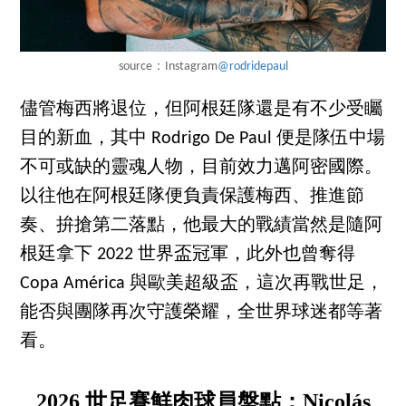
source：Instagram
@rodridepaul
儘管梅西將退位，但阿根廷隊還是有不少受矚
目的新血，其中 Rodrigo De Paul 便是隊伍中場
不可或缺的靈魂人物，目前效力邁阿密國際。
以往他在阿根廷隊便負責保護梅西、推進節
奏、拚搶第二落點，他最大的戰績當然是隨阿
根廷拿下 2022 世界盃冠軍，此外也曾奪得
Copa América 與歐美超級盃，這次再戰世足，
能否與團隊再次守護榮耀，全世界球迷都等著
看。
2026 世足賽鮮肉球員盤點：Nicolás