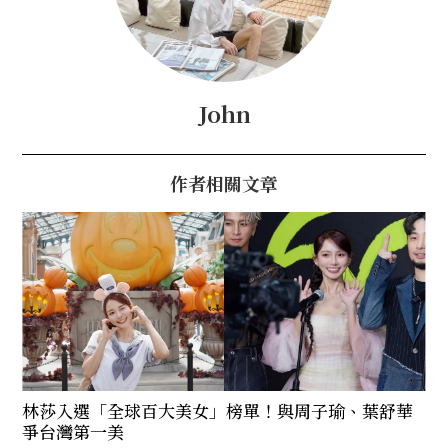
John
作者相關文章
林莎入選「全球百大美女」榜單！與周子瑜、葉舒華
爭台灣第一美