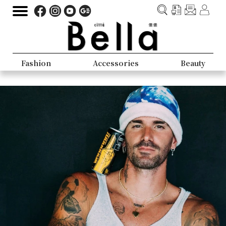
Fashion
Accessories
Beauty