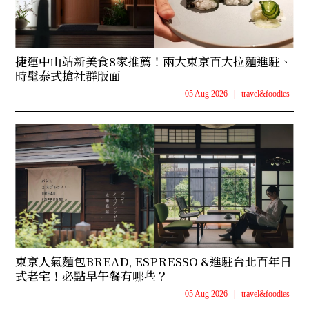
捷運中山站新美食8家推薦！兩大東京百大拉麵進駐、
時髦泰式搶社群版面
05 Aug 2026
|
travel&foodies
東京人氣麵包BREAD, ESPRESSO &進駐台北百年日
式老宅！必點早午餐有哪些？
05 Aug 2026
|
travel&foodies