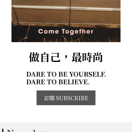
做自己，最時尚
DARE TO BE YOURSELF.
DARE TO BELIEVE.
訂閱 SUBSCRIBE