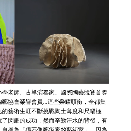
、小學老師、古箏演奏家、國際陶藝競賽首獎
藝協會榮譽會員...這些榮耀頭銜，全都集
他的藝術生涯不斷挑戰陶土薄度和尺幅極
就了閃耀的成功，然而辛勤汗水的背後，有
，自稱為「很不像藝術家的藝術家」，因為