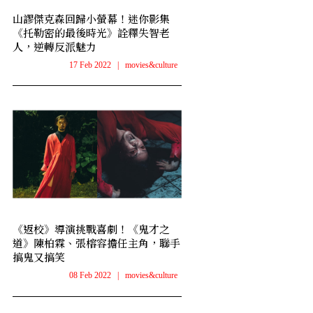
山謬傑克森回歸小螢幕！迷你影集
《托勒密的最後時光》詮釋失智老
人，逆轉反派魅力
17 Feb 2022
|
movies&culture
《返校》導演挑戰喜劇！《鬼才之
道》陳柏霖、張榕容擔任主角，聯手
搞鬼又搞笑
08 Feb 2022
|
movies&culture