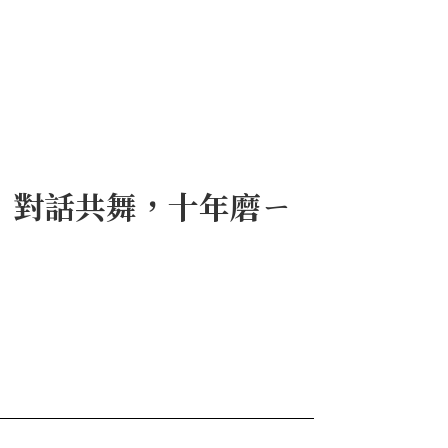
」對話共舞，十年磨ㄧ