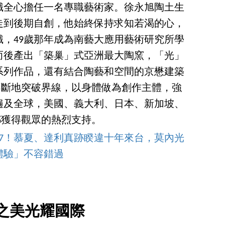
職全心擔任一名專職藝術家。徐永旭陶土生
走到後期自創，他始終保持求知若渴的心，
，49歲那年成為南藝大應用藝術研究所學
而後產出「築巢」式亞洲最大陶窯，「光」
系列作品，還有結合陶藝和空間的京懋建築
中不斷地突破界線，以身體做為創作主體，強
遍及全球，美國、義大利、日本、新加坡、
地都獲得觀眾的熱烈支持。
op7！慕夏、達利真跡睽違十年來台，莫內光
體驗」不容錯過
之美光耀國際