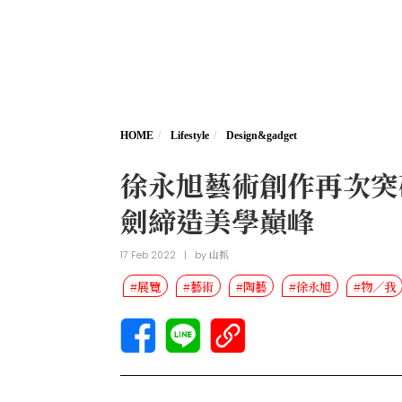
HOME
Lifestyle
Design&gadget
徐永旭藝術創作再次突
劍締造美學巔峰
17 Feb 2022
|
by
山抓
#展覽
#藝術
#陶藝
#徐永旭
#物／我