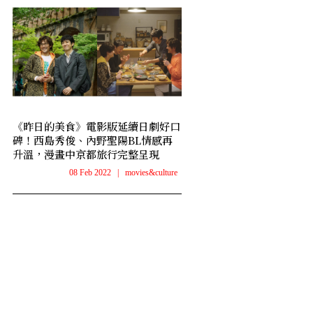
《昨日的美食》電影版延續日劇好口
碑！西島秀俊、內野聖陽BL情感再
升溫，漫畫中京都旅行完整呈現
08 Feb 2022
|
movies&culture