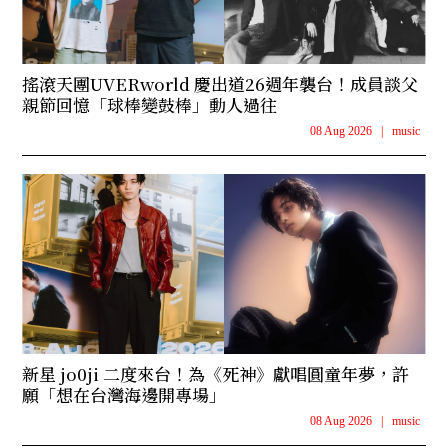
搖滾天團UVERworld 慶出道26週年襲台！成員談父
親節回憶「球棒變鼓棒」動人過往
08 Aug 2026
|
music
新星 jo0ji 二度來台！為《死神》獻唱圓童年夢，許
願「想在台灣海邊開專場」
08 Aug 2026
|
music