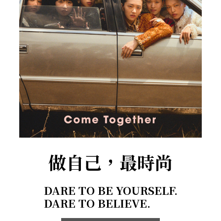
做自己，最時尚
DARE TO BE YOURSELF.
DARE TO BELIEVE.