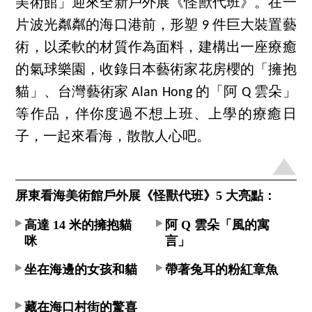
美術館」迎來全新戶外展《怪獸代班》。在一
片波光粼粼的海口港前，形塑 9 件巨大裝置藝
術，以柔軟的材質作為面料，建構出一座療癒
的氣球樂園，收錄日本藝術家花房櫻的「擁抱
貓」、台灣藝術家 Alan Hong 的「阿 Q 雲朵」
等作品，伴你度過不想上班、上學的療癒日
子，一起來看海，散散人心吧。
屏東看海美術館戶外展《怪獸代班》5 大亮點：
高達 14 米的擁抱貓
阿 Q 雲朵「風的寓
咪
言」
坐在海邊的女孩和貓
帶著兔耳的粉紅章魚
藏在海口村街的驚喜