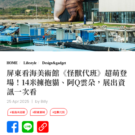
HOME
Lifestyle
Design&gadget
屏東看海美術館《怪獸代班》超萌登
場！14米擁抱貓、阿Q雲朵，展出資
訊一次看
25 Apr 2025
|
by
Billy
#看海美術館
#屏東車城
#怪獸代班