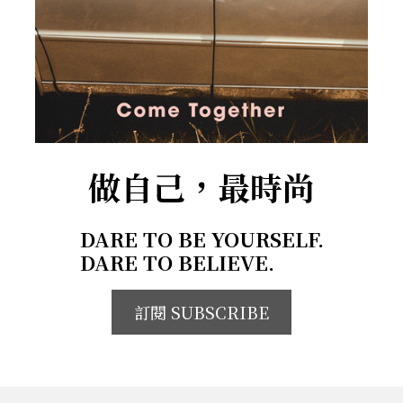
做自己，最時尚
DARE TO BE YOURSELF.
DARE TO BELIEVE.
訂閱 SUBSCRIBE