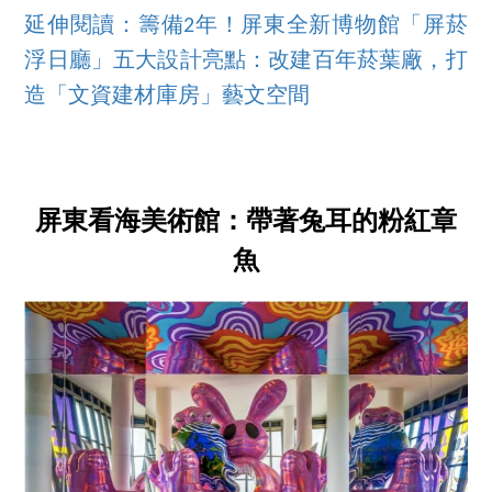
延伸閱讀：籌備2年！屏東全新博物館「屏菸
浮日廳」五大設計亮點：改建百年菸葉廠，打
造「文資建材庫房」藝文空間
屏東看海美術館：帶著兔耳的粉紅章
魚