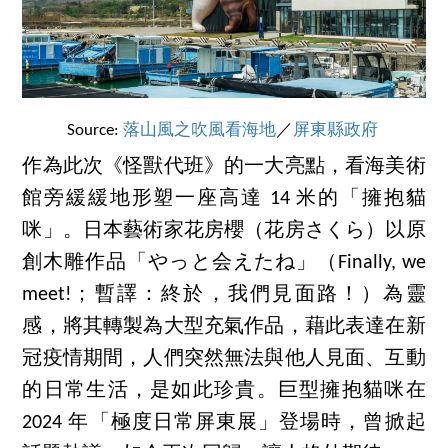
Source:
落山風之吹風看海地
／
屏東縣政府
作為此次《怪獸代班》的一大亮點，看海美術
館旁緩緩地形塑一座高達 14 米的「擁抱貓
咪」。日本藝術家花房櫻（花房さくら）以原
創木雕作品「やっと会えたね」（Finally, we
meet!；暫譯：終於，我們見面路！）為靈
感，將其轉製為大型充氣作品，藉此表達在新
冠疫情期間，人們突然無法與他人見面、互動
的日常生活，是如此珍貴。巨型擁抱貓咪在
2024 年「極度日常屏東展」登場時，曾掀起