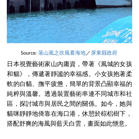
Source:
落山風之吹風看海地
／
屏東縣政府
日本視覺藝術家山內庸資，帶著《風城的女孩
和貓》，傳遞著靜謐的幸福感。小女孩抱著柔
軟的白貓、撫平疲憊，簡單的背景凸顯幸福的
純粹與溫馨。透過裝置藝術串連不同城市和社
區，探討城市與居民之間的關係。如今，她與
貓咪靜靜地倚靠在海口港，休憩於棕梠樹下，
搭配舒爽的海風與藍天白雲，畫面如此愜意。