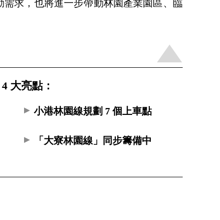
勤需求，也將進一步帶動林園產業園區、臨
4 大亮點：
？
小港林園線規劃 7 個上車點
「大寮林園線」同步籌備中