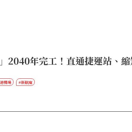
」2040年完工！直通捷運站、
小港機場
#新航廈