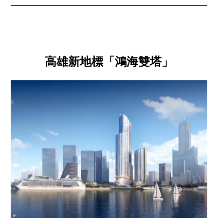
高雄新地標「鴻海雙塔」