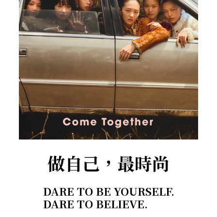
做自己，最時尚
DARE TO BE YOURSELF.
DARE TO BELIEVE.