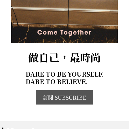
做自己，最時尚
DARE TO BE YOURSELF.
DARE TO BELIEVE.
訂閱 SUBSCRIBE