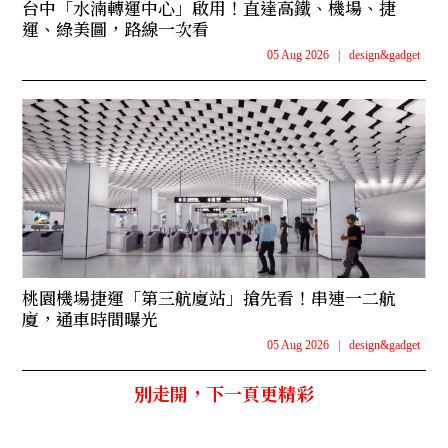
台中「水湳轉運中心」啟用！直達高鐵、機場、捷
運、綠美圖，路線一次看
05 Aug 2026
|
design&gadget
桃園機場捷運「第三航廈站」搶先看！串連一二航
廈，通車時間曝光
05 Aug 2026
|
design&gadget
別走開，下一頁更精彩