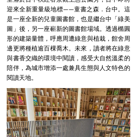
坐落於台中秋紅谷景觀生態公園旁，台中即將
迎來全新重量級地標——童書之森．台中。這
是一座全新的兒童圖書館，也是繼台中「綠美
圖」後，另一座嶄新的圖書館場域。透過橢圓
形的建築量體，呼應周遭綠意與植栽，館舍周
邊更將種植逾百棵喬木。未來，讀者將在綠意
與書香交織的環境中閱讀，感受大自然溫柔的
陪伴，為城市增添一處兼具生態與人文特色的
閱讀天地。