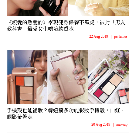
《親愛的熱愛的》李現健身保養不馬虎，被封「男友
教科書」最愛女生噴這款香水
22 Aug 2019
|
perfumes
手機殼也能補妝？韓妞瘋多功能彩妝手機殼，口紅、
眼影帶著走
20 Aug 2019
|
makeup