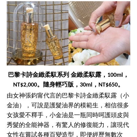
巴黎卡詩金緻柔馭系列 金緻柔馭露，100ml，
NT$2,000。隨身輕巧版，30ml，NT$650。
由女神張鈞甯代言的巴黎卡詩金緻柔馭露（小
金油），可說是護髮油界的模範生，相信很多
女孩愛不釋手，小金油是一瓶同時呵護頭皮與
秀髮的全能神器，有驚人的修復能力，讓現代
女性在嘗試各種百變造型，即便經歷無數次