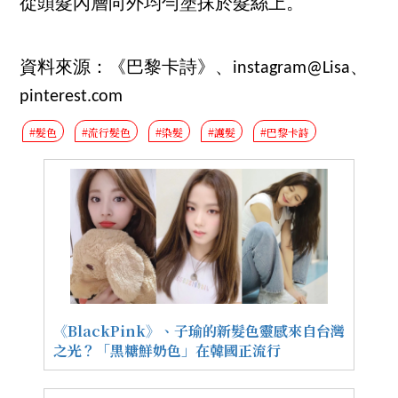
從頭髮內層向外均勻塗抹於髮絲上。
資料來源：《巴黎卡詩》、instagram@Lisa、
pinterest.com
#髮色
#流行髮色
#染髮
#護髮
#巴黎卡詩
《BlackPink》、子瑜的新髮色靈感來自台灣
之光？「黑糖鮮奶色」在韓國正流行