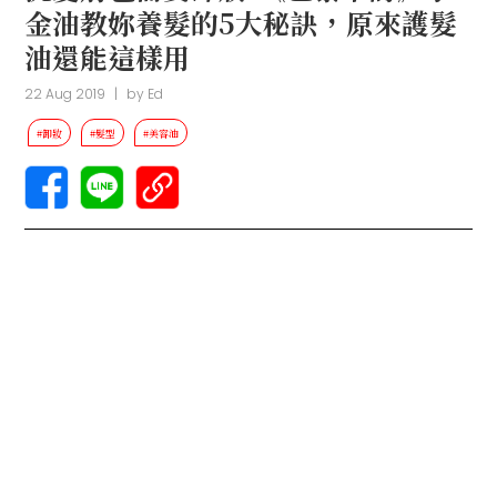
金油教妳養髮的5大秘訣，原來護髮
油還能這樣用
22 Aug 2019
|
by
Ed
#卸妝
#髮型
#美容油