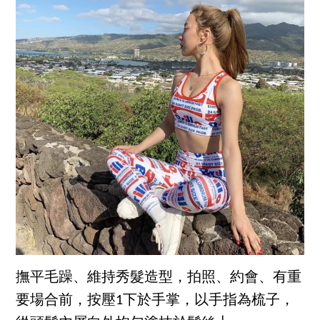
撫平毛躁、維持秀髮造型，拍照、約會、有重
要場合前，按壓1下於手掌，以手指為梳子，