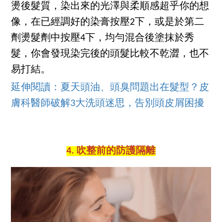
燙後髮質，染出來的光澤與柔順感超乎你的想
像，在已經調好的染膏按壓2下，或是於第二
劑燙髮劑中按壓4下，均勻混合後塗抹於秀
髮，你會發現染完後的頭髮比較不乾澀，也不
易打結。
延伸閱讀：夏天頭油、頭臭問題出在髮型？皮
膚科醫師破解3大洗頭迷思，告別頭皮屑困擾
4. 吹整前的防護隔離