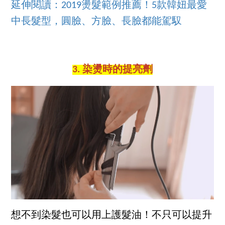
延伸閱讀：2019燙髮範例推薦！5款韓妞最愛
中長髮型，圓臉、方臉、長臉都能駕馭
3. 染燙時的提亮劑
想不到染髮也可以用上護髮油！不只可以提升