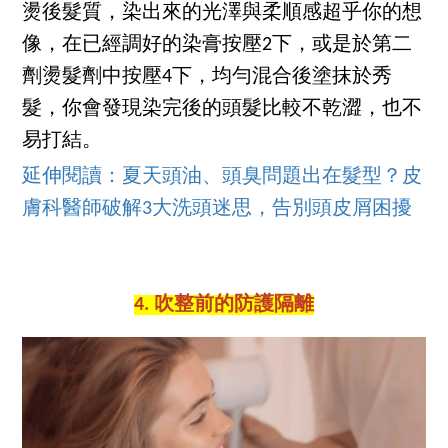
燙後髮質，染出來的光澤與柔順感超乎你的想
像，在已經調好的染膏按壓2下，或是於第二
劑燙髮劑中按壓4下，均勻混合後塗抹於秀
髮，你會發現染完後的頭髮比較不乾澀，也不
易打結。
延伸閱讀：夏天頭油、頭臭問題出在髮型？皮
膚科醫師破解3大洗頭迷思，告別頭皮屑困擾
4. 吹整前的防護隔離