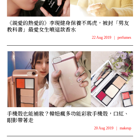
《親愛的熱愛的》李現健身保養不馬虎，被封「男友
教科書」最愛女生噴這款香水
22 Aug 2019
|
perfumes
手機殼也能補妝？韓妞瘋多功能彩妝手機殼，口紅、
眼影帶著走
20 Aug 2019
|
makeup