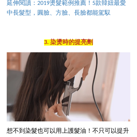
延伸閱讀：2019燙髮範例推薦！5款韓妞最愛
中長髮型，圓臉、方臉、長臉都能駕馭
3. 染燙時的提亮劑
想不到染髮也可以用上護髮油！不只可以提升