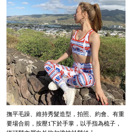
撫平毛躁、維持秀髮造型，拍照、約會、有重
要場合前，按壓1下於手掌，以手指為梳子，