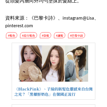
從頭髮內層向外均勻塗抹於髮絲上。
資料來源：《巴黎卡詩》、instagram@Lisa、
pinterest.com
#髮色
#流行髮色
#染髮
#護髮
#巴黎卡詩
《BlackPink》、子瑜的新髮色靈感來自台灣
之光？「黑糖鮮奶色」在韓國正流行