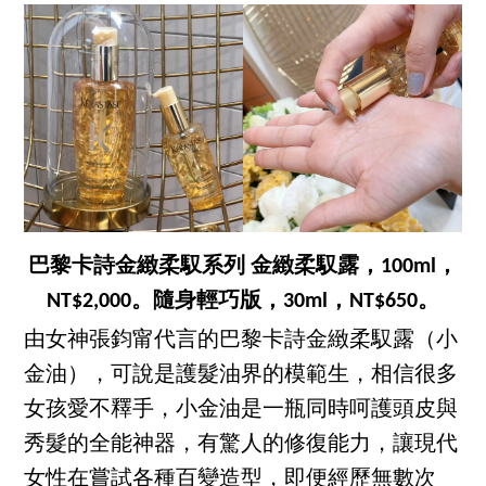
巴黎卡詩金緻柔馭系列 金緻柔馭露，100ml，
NT$2,000。隨身輕巧版，30ml，NT$650。
由女神張鈞甯代言的巴黎卡詩金緻柔馭露（小
金油），可說是護髮油界的模範生，相信很多
女孩愛不釋手，小金油是一瓶同時呵護頭皮與
秀髮的全能神器，有驚人的修復能力，讓現代
女性在嘗試各種百變造型，即便經歷無數次