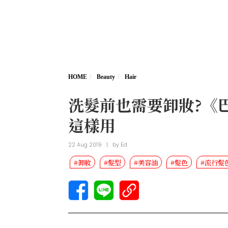
HOME
Beauty
Hair
洗髮前也需要卸妝?《
這樣用
22 Aug 2019
|
by
Ed
#卸妝
#髮型
#美容油
#髮色
#流行髮