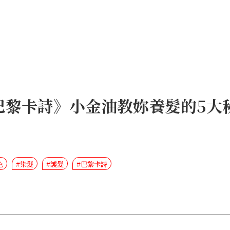
巴黎卡詩》小金油教妳養髮的5大
色
#染髮
#護髮
#巴黎卡詩