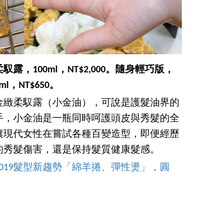
露，100ml，NT$2,000。隨身輕巧版，
0ml，NT$650。
金緻柔馭露（小金油），可說是護髮油界的
手，小金油是一瓶同時呵護頭皮與秀髮的全
讓現代女性在嘗試各種百變造型，即便經歷
的秀髮傷害，還是保持髮質健康髮感。
019髮型新趨勢「綿羊捲、彈性燙」，圓