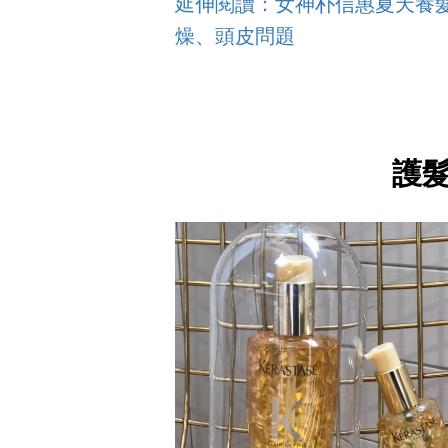
延伸閱讀：女神朴信惠夏天養髮
燥、頭皮問題
護