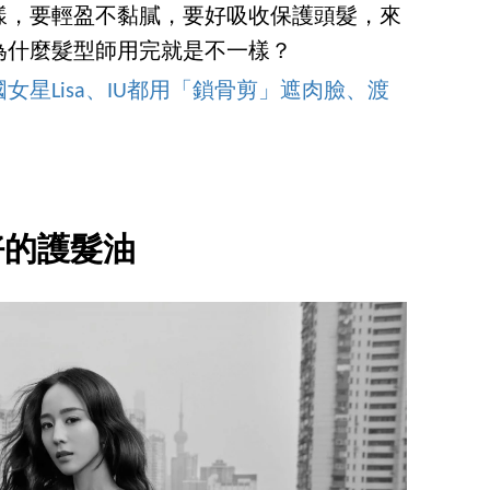
樣，要輕盈不黏膩，要好吸收保護頭髮，來
為什麼髮型師用完就是不一樣？
星Lisa、IU都用「鎖骨剪」遮肉臉、渡
好的護髮油