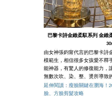
巴黎卡詩金緻柔馭系列 金緻柔馭
3
由女神張鈞甯代言的巴黎卡詩
模範生，相信很多女孩愛不釋
能神器，有驚人的修復能力，
無數次吹、染、整、燙所導致
延伸閱讀：瘦臉關鍵在瀏海！2
臉、方臉剪髮攻略