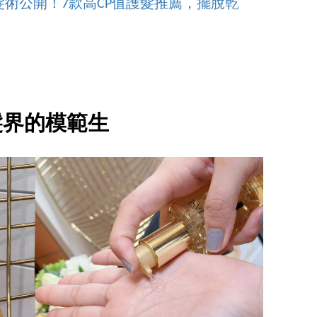
術公開！7款高CP值護髮推薦，擺脫乾
髮界的模範生