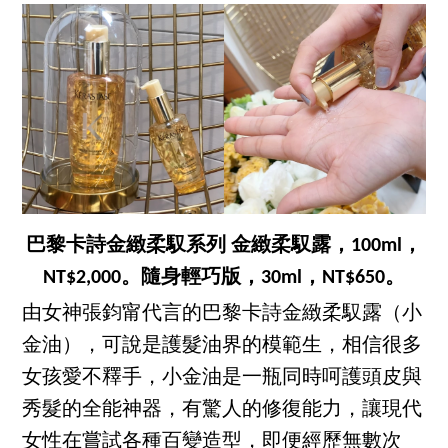
巴黎卡詩金緻柔馭系列 金緻柔馭露，100ml，
NT$2,000。隨身輕巧版，30ml，NT$650。
由女神張鈞甯代言的巴黎卡詩金緻柔馭露（小
金油），可說是護髮油界的模範生，相信很多
女孩愛不釋手，小金油是一瓶同時呵護頭皮與
秀髮的全能神器，有驚人的修復能力，讓現代
女性在嘗試各種百變造型，即便經歷無數次