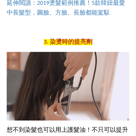
延伸閱讀：2019燙髮範例推薦！5款韓妞最愛
中長髮型，圓臉、方臉、長臉都能駕馭
3. 染燙時的提亮劑
想不到染髮也可以用上護髮油！不只可以提升