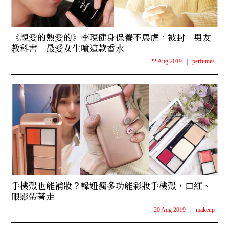
《親愛的熱愛的》李現健身保養不馬虎，被封「男友
教科書」最愛女生噴這款香水
22 Aug 2019
|
perfumes
手機殼也能補妝？韓妞瘋多功能彩妝手機殼，口紅、
眼影帶著走
20 Aug 2019
|
makeup