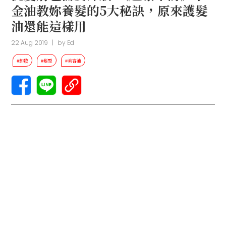
金油教妳養髮的5大秘訣，原來護髮
油還能這樣用
22 Aug 2019
|
by
Ed
#卸妝
#髮型
#美容油