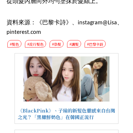
從頭髮內層向外均勻塗抹於髮絲上。
資料來源：《巴黎卡詩》、instagram@Lisa、
pinterest.com
#髮色
#流行髮色
#染髮
#護髮
#巴黎卡詩
《BlackPink》、子瑜的新髮色靈感來自台灣
之光？「黑糖鮮奶色」在韓國正流行