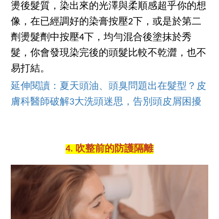
燙後髮質，染出來的光澤與柔順感超乎你的想
像，在已經調好的染膏按壓2下，或是於第二
劑燙髮劑中按壓4下，均勻混合後塗抹於秀
髮，你會發現染完後的頭髮比較不乾澀，也不
易打結。
延伸閱讀：夏天頭油、頭臭問題出在髮型？皮
膚科醫師破解3大洗頭迷思，告別頭皮屑困擾
4. 吹整前的防護隔離