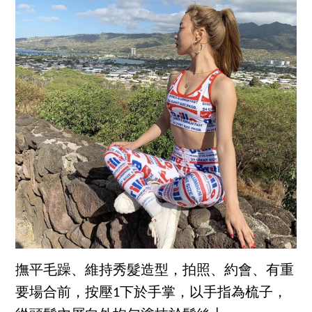
撫平毛躁、維持秀髮造型，拍照、約會、有重
要場合前，按壓1下於手掌，以手指為梳子，