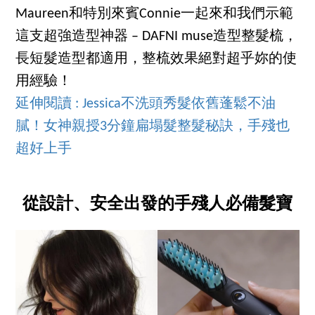
Maureen和特別來賓Connie一起來和我們示範
這支超強造型神器 – DAFNI muse造型整髮梳，
長短髮造型都適用，整梳效果絕對超乎妳的使
用經驗！
延伸閱讀 : Jessica不洗頭秀髮依舊蓬鬆不油
膩！女神親授3分鐘扁塌髮整髮秘訣，手殘也
超好上手
從設計、安全出發的手殘人必備髮寶