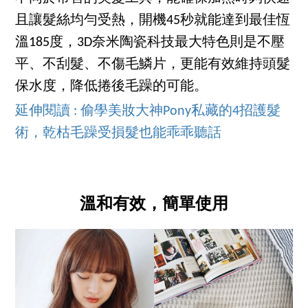
且讓髮絲均勻受熱，開機45秒就能達到最佳恆
溫185度，3D奈米陶瓷科技最大特色則是不壓
平、不刮髮、不傷毛鱗片，更能有效維持頭髮
保水度，降低捲後毛躁的可能。
延伸閱讀 : 偷學美妝大神Pony私藏的4招護髮
術，乾枯毛躁受損髮也能乖乖聽話
溫和有效，簡單使用