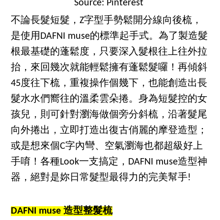
Source: Pinterest
不論長髮短髮，Z字型手勢鬆開分線向後梳，
是使用DAFNI muse的標準起手式。為了製造髮
根最基礎的蓬鬆度，只要深入髮根往上往外拉
抬，來回幾次就能輕鬆擁有蓬鬆髮囉！再傾斜
45度往下梳，重複操作個幾下，也能創造出長
髮水水們嚮往的溫柔雲朵捲。身為短髮控的女
孩兒，則可針對瀏海做個旁分斜梳，沿著髮尾
向外捲出，立即打造出復古俏麗的摩登造型；
或是想來個C字內彎、空氣瀏海也都超級好上
手唷！各種Look一支搞定，DAFNI muse造型神
器，絕對是妳日常髮型最得力的完美幫手!
DAFNI muse 造型整髮梳