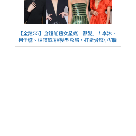
【金鐘55】金鐘紅毯女星瘋「濕髮」！李沐、
柯佳嬿、楊謹華3招髮型攻略，打造骨感小V臉