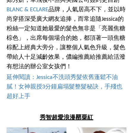
鄭秀妍，單飛後不但與美國公司簽約更自創
BLANC & ECLARE
品牌，人氣居高不下，並以時
尚穿搭深受廣大網友追捧，而常追隨Jessica的
粉絲一定知道她最愛的髮色無非是「亮麗焦糖
棕色」，出席每個場合的她，都頂著一頭焦糖
棕配上經典大旁分，讓整個人氣色升級，髮色
帶給人十足減齡效果，儂編推薦給推薦給活潑
有想法的辦公室女孩們！
延伸閱讀：Jessica不洗頭秀髮依舊蓬鬆不油
膩！女神親授3分鐘扁塌髮整髮秘訣，手殘也
超好上手
秀智超愛浪漫罌粟紅