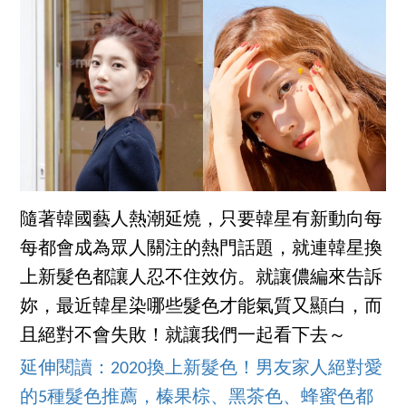
隨著韓國藝人熱潮延燒，只要韓星有新動向每
每都會成為眾人關注的熱門話題，就連韓星換
上新髮色都讓人忍不住效仿。就讓儂編來告訴
妳，最近韓星染哪些髮色才能氣質又顯白，而
且絕對不會失敗！就讓我們一起看下去～
延伸閱讀：2020換上新髮色！男友家人絕對愛
的5種髮色推薦，榛果棕、黑茶色、蜂蜜色都