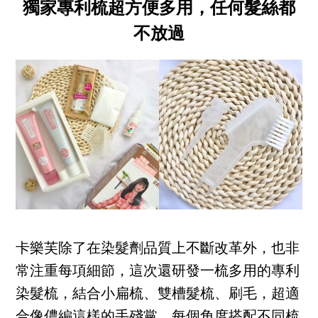
獨家專利梳超方便多用，任何髮絲都
不放過
卡樂芙除了在染髮劑品質上不斷改革外，也非
常注重每項細節，這次還研發一梳多用的專利
染髮梳，結合小扁梳、雙槽髮梳、刷毛，超適
合像儂編這樣的手殘黨，每個角度搭配不同梳