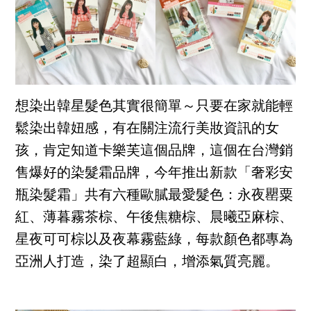
想染出韓星髮色其實很簡單～只要在家就能輕
鬆染出韓妞感，有在關注流行美妝資訊的女
孩，肯定知道卡樂芙這個品牌，這個在台灣銷
售爆好的染髮霜品牌，今年推出新款「奢彩安
瓶染髮霜」共有六種歐膩最愛髮色：永夜罌粟
紅、薄暮霧茶棕、午後焦糖棕、晨曦亞麻棕、
星夜可可棕以及夜幕霧藍綠，每款顏色都專為
亞洲人打造，染了超顯白，增添氣質亮麗。