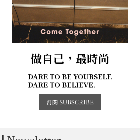
做自己，最時尚
DARE TO BE YOURSELF.
DARE TO BELIEVE.
訂閱 SUBSCRIBE