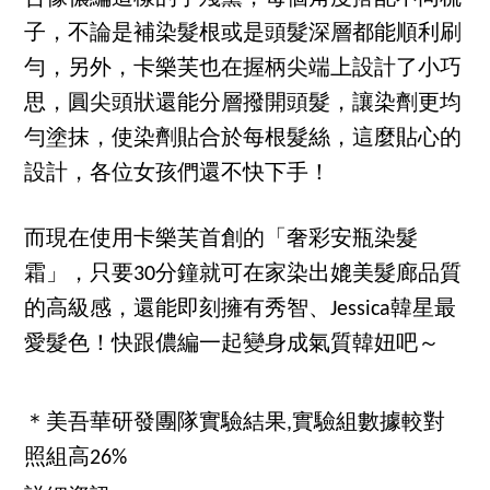
子，不論是補染髮根或是頭髮深層都能順利刷
勻，另外，卡樂芙也在握柄尖端上設計了小巧
思，圓尖頭狀還能分層撥開頭髮，讓染劑更均
勻塗抹，使染劑貼合於每根髮絲，這麼貼心的
設計，各位女孩們還不快下手！
而現在使用卡樂芙首創的「奢彩安瓶染髮
霜」，只要30分鐘就可在家染出媲美髮廊品質
的高級感，還能即刻擁有秀智、Jessica韓星最
愛髮色！快跟儂編一起變身成氣質韓妞吧～
＊美吾華研發團隊實驗結果,實驗組數據較對
照組高26%