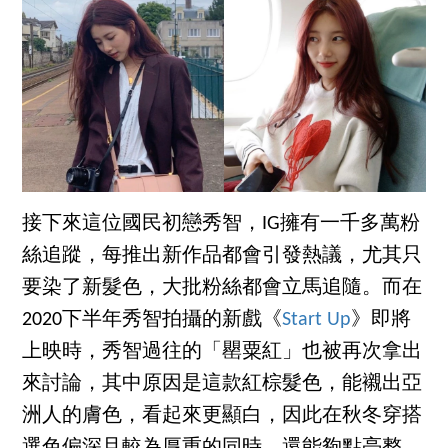
接下來這位國民初戀秀智，IG擁有一千多萬粉
絲追蹤，每推出新作品都會引發熱議，尤其只
要染了新髮色，大批粉絲都會立馬追隨。而在
2020下半年秀智拍攝的新戲《
Start Up
》即將
上映時，秀智過往的「罌粟紅」也被再次拿出
來討論，其中原因是這款紅棕髮色，能襯出亞
洲人的膚色，看起來更顯白，因此在秋冬穿搭
選色偏深且較為厚重的同時，還能夠點亮整