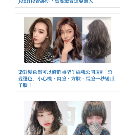
Jennie告訴你，黑髮最合適亞洲人
染對髮色還可以修飾臉型？編輯公開3招「染
髮選色」小心機，肉臉、方臉、馬臉一秒變瓜
子臉！