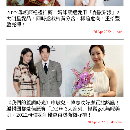
2022母親節送禮推薦！媽咪票選愛用「森歐黎漾」2
大明星髮品，同時拯救枯黃分岔、稀疏危機，重拾豐
盈亮澤！
26 Apr 2022
|
hair
《我們的藍調時光》申敏兒、韓志旼好膚質掀熱議！
編輯圈都愛佳麗寶「DEW 3大系列」輕鬆get無暇美
肌，2022母檔超狂優惠再送滿額好禮！
20 Apr 2022
|
skincare