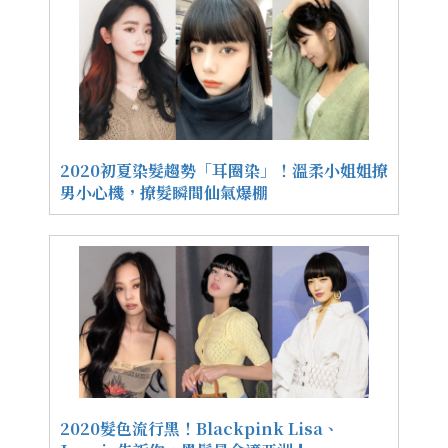
2020初夏染髮趨勢「耳圈染」！溫柔小姐姐撩
男小心機，撩髮瞬間仙氣爆棚
2020髮色流行黑！Blackpink Lisa、