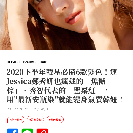
HOME
Beauty
Hair
2020下半年韓星必備6款髮色！連
Jessica鄭秀妍也瘋迷的「焦糖
棕」、秀智代表的「罌粟紅」，
用"最新安瓶染"就能變身氣質韓妞！
23 Oct 2020
|
by
jieyu
#流行髮色
#居家染髮
#髮色趨勢