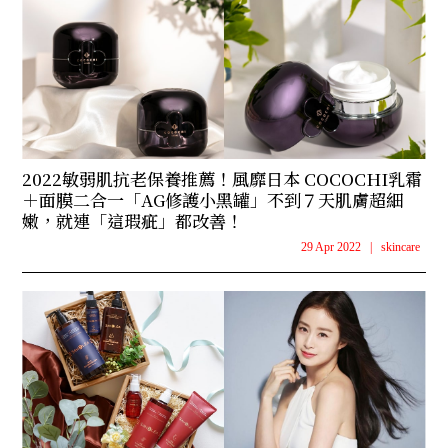
2022敏弱肌抗老保養推薦！風靡日本 COCOCHI乳霜
＋面膜二合一「AG修護小黑罐」不到７天肌膚超細
嫩，就連「這瑕疵」都改善！
29 Apr 2022
|
skincare