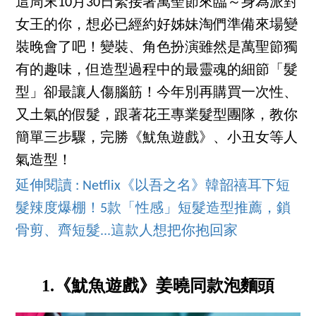
這周末10月30日緊接著萬聖節來臨～身為派對
女王的你，想必已經約好姊妹淘們準備來場變
裝晚會了吧！變裝、角色扮演雖然是萬聖節獨
有的趣味，但造型過程中的最靈魂的細節「髮
型」卻最讓人傷腦筋！今年別再購買一次性、
又土氣的假髮，跟著花王專業髮型團隊，教你
簡單三步驟，完勝《魷魚遊戲》、小丑女等人
氣造型！
延伸閱讀 : Netflix《以吾之名》韓韶禧耳下短
髮辣度爆棚！5款「性感」短髮造型推薦，鎖
骨剪、齊短髮...這款人想把你抱回家
1.《魷魚遊戲》姜曉同款泡麵頭