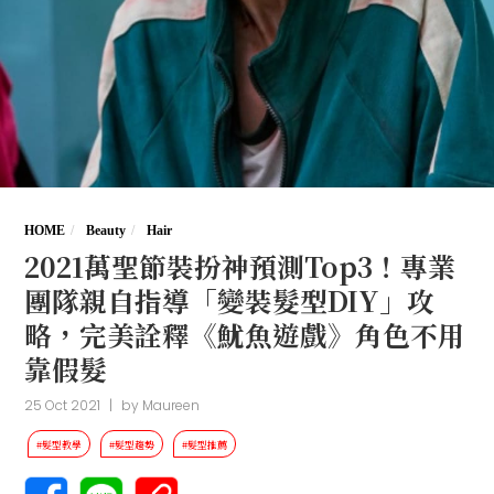
HOME
Beauty
Hair
2021萬聖節裝扮神預測Top3！專業
團隊親自指導「變裝髮型DIY」攻
略，完美詮釋《魷魚遊戲》角色不用
靠假髮
25 Oct 2021
|
by
Maureen
#髮型教學
#髮型趨勢
#髮型推薦