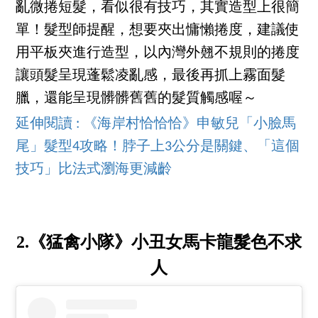
亂微捲短髮，看似很有技巧，其實造型上很簡
單！髮型師提醒，想要夾出慵懶捲度，建議使
用平板夾進行造型，以內灣外翹不規則的捲度
讓頭髮呈現蓬鬆凌亂感，最後再抓上霧面髮
臘，還能呈現髒髒舊舊的髮質觸感喔～
延伸閱讀 : 《海岸村恰恰恰》申敏兒「小臉馬
尾」髮型4攻略！脖子上3公分是關鍵、「這個
技巧」比法式瀏海更減齡
2.《猛禽小隊》小丑女馬卡龍髮色不求
人