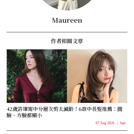
Maureen
作者相關文章
42歲許瑋甯中分層次剪太減齡！6款中長髮推薦：圓
臉、方臉都顯小
07 Aug 2026
|
hair