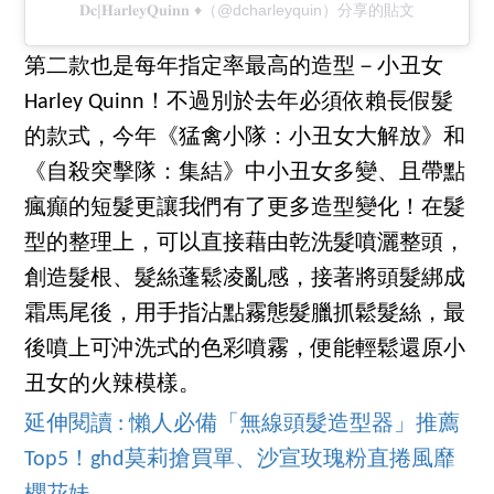
𝐃𝐜|𝐇𝐚𝐫𝐥𝐞𝐲𝐐𝐮𝐢𝐧𝐧 ♦（@dcharleyquin）分享的貼文
第二款也是每年指定率最高的造型－小丑女
Harley Quinn！不過別於去年必須依賴長假髮
的款式，今年《猛禽小隊：小丑女大解放》和
《自殺突擊隊：集結》中小丑女多變、且帶點
瘋癲的短髮更讓我們有了更多造型變化！在髮
型的整理上，可以直接藉由乾洗髮噴灑整頭，
創造髮根、髮絲蓬鬆凌亂感，接著將頭髮綁成
霜馬尾後，用手指沾點霧態髮臘抓鬆髮絲，最
後噴上可沖洗式的色彩噴霧，便能輕鬆還原小
丑女的火辣模樣。
延伸閱讀 : 懶人必備「無線頭髮造型器」推薦
Top5！ghd莫莉搶買單、沙宣玫瑰粉直捲風靡