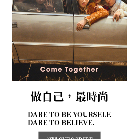
做自己，最時尚
DARE TO BE YOURSELF.
DARE TO BELIEVE.