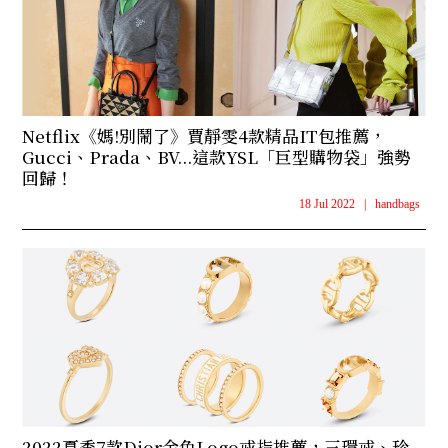
Netflix《媽!別鬧了》賈靜雯4款精品IT包推薦，
Gucci、Prada、BV...這款YSL「巨型購物袋」強勢
回歸！
18 Jul 2022
|
handbags
2022夏季7款Dior金色Logo戒指推薦，三環戒、珍