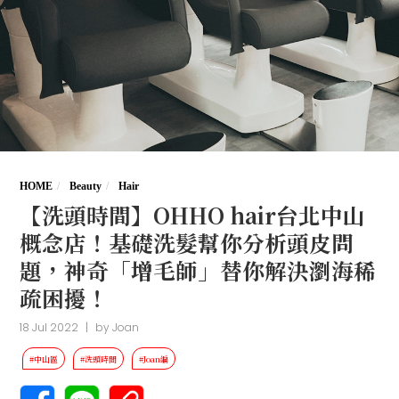
HOME
Beauty
Hair
【洗頭時間】OHHO hair台北中山
概念店！基礎洗髮幫你分析頭皮問
題，神奇「增毛師」替你解決瀏海稀
疏困擾！
18 Jul 2022
|
by
Joan
#中山區
#洗頭時間
#Joan編