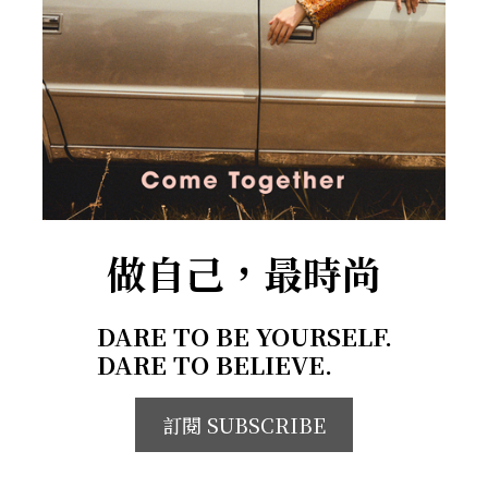
做自己，最時尚
DARE TO BE YOURSELF.
DARE TO BELIEVE.
訂閱 SUBSCRIBE