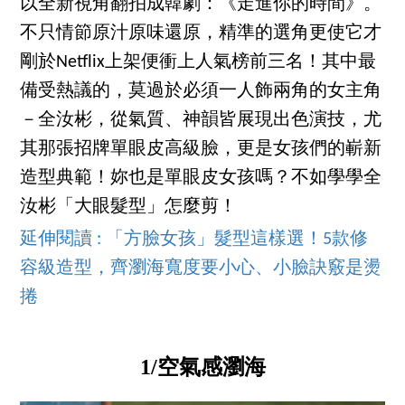
以全新視角翻拍成韓劇：《走進你的時間》。
不只情節原汁原味還原，精準的選角更使它才
剛於Netflix上架便衝上人氣榜前三名！其中最
備受熱議的，莫過於必須一人飾兩角的女主角
－全汝彬，從氣質、神韻皆展現出色演技，尤
其那張招牌單眼皮高級臉，更是女孩們的嶄新
造型典範！妳也是單眼皮女孩嗎？不如學學全
汝彬「大眼髮型」怎麼剪！
延伸閱讀 : 「方臉女孩」髮型這樣選！5款修
容級造型，齊瀏海寬度要小心、小臉訣竅是燙
捲
1/空氣感瀏海