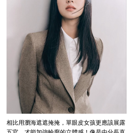
相比用瀏海遮遮掩掩，單眼皮女孩更應該展露
五官，才能加強輪廓的立體感！像是中分長直