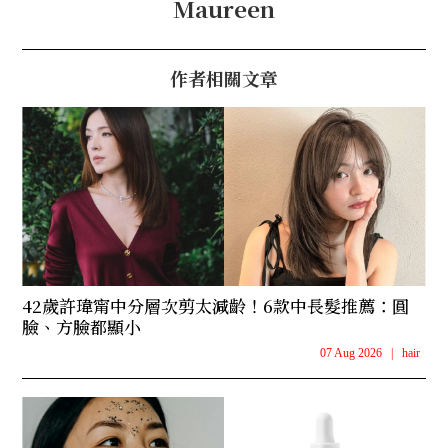
Maureen
作者相關文章
42歲許瑋甯中分層次剪太減齡！6款中長髮推薦：圓
臉、方臉都顯小
07 Aug 2026
|
hair