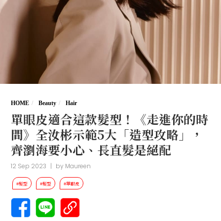
HOME
Beauty
Hair
單眼皮適合這款髮型！《走進你的時
間》全汝彬示範5大「造型攻略」，
齊瀏海要小心、長直髮是絕配
12 Sep 2023
|
by
Maureen
#髮型
#髮型
#單眼皮