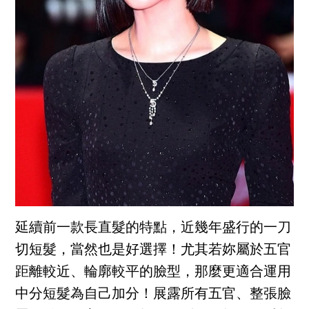
延續前一款長直髮的特點，近幾年盛行的一刀
切短髮，當然也是好選擇！尤其若妳屬於五官
距離較近、輪廓較平的臉型，那麼更適合運用
中分短髮為自己加分！展露所有五官、整張臉