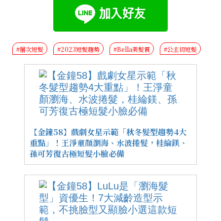
#層次短髮
#2023短髮趨勢
#Bella美髮賞
#公主切短髮
【金鐘58】戲劇女星示範「秋冬髮型趨勢4大
重點」！王淨童顏瀏海、水波捲髮，桂綸鎂、
孫可芳復古極短髮小臉必備