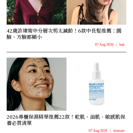
42歲許瑋甯中分層次剪太減齡！6款中長髮推薦：圓
臉、方臉都顯小
07 Aug 2026
|
hair
2026專櫃保濕精華推薦22款！乾肌、油肌、敏感肌保
養必買清單
07 Aug 2026
|
skincare