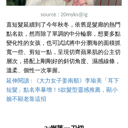
source :
2
0myks
@ig
直短髮延續到了今年秋冬，依舊是髮廊的熱門
點名款，然而除了單調的中分輪廓，想要多點
變化性的女孩，也可試試將中分瀏海的面積抓
寬一些、剪短一點，呈現切齊蘋果肌的公主切
層次，搭配上剛剛好的斜切角度、濕感線條，
溫柔、個性一次掌握。
延伸閱讀 : 《大力女子姜南順》李瑜美「耳下
短髮」點名率暴增！5款髮型靈感推薦，顯小
臉不顯老靠這招