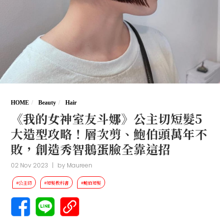
HOME
Beauty
Hair
《我的女神室友斗娜》公主切短髮5
大造型攻略！層次剪、鮑伯頭萬年不
敗，創造秀智鵝蛋臉全靠這招
02 Nov 2023
|
by
Maureen
#公主切
#短髮教科書
#鮑伯短髮