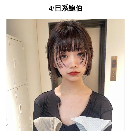
4/日系鮑伯