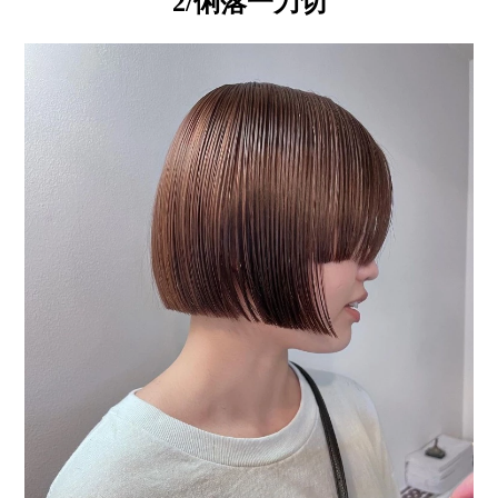
2/俐落一刀切