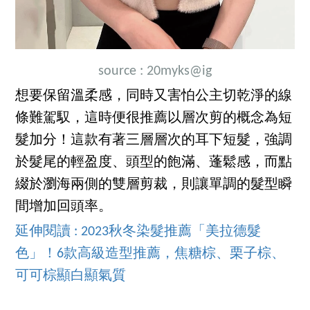
source :
20myks
@ig
想要保留溫柔感，同時又害怕公主切乾淨的線
條難駕馭，這時便很推薦以層次剪的概念為短
髮加分！這款有著三層層次的耳下短髮，強調
於髮尾的輕盈度、頭型的飽滿、蓬鬆感，而點
綴於瀏海兩側的雙層剪裁，則讓單調的髮型瞬
間增加回頭率。
延伸閱讀 : 2023秋冬染髮推薦「美拉德髮
色」！6款高級造型推薦，焦糖棕、栗子棕、
可可棕顯白顯氣質