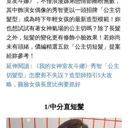
室友斗娜》，不僅浪漫姊弟戀情節圈粉無數，
其中飾演女偶像的秀智更以一頭招牌「公主切
髮型」成為時下年輕女孩的最新造型模範！妳
也想試試有著女神氣場的公主切嗎？除了長髮
之外，短髮的變化更有修飾小臉效果！若妳尚
未有頭緒，儂編精選五款「公主切短髮」提案
給妳參考！
延伸閱讀 : 《我的女神室友斗娜》秀智「公主
切髮型」怎麼剪不失誤？造型師指引5大攻
略，圓臉女孩長度比例要抓好
1/中分直短髮