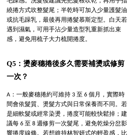
毛躁感。洗髮後建議先把髮根吹乾，再用手指
繞捲方式吹整髮尾；半乾時可加入少量護髮油
或抗毛躁乳，最後再用捲髮慕斯定型。白天若
遇到濕氣，可用手沾少量造型乳重新抓出束
感，避免用梳子大力梳開捲度。
Q5：燙麥穗捲後多久需要補燙或修剪
一次？
A：一般麥穗捲約可維持 3 至 6 個月，實際時
間會依髮質、燙髮方式與日常保養而不同。若
是細軟髮或經常染燙，捲度可能較快鬆掉；建
議每 6 至 8 週修剪一次髮尾，避免乾燥分岔影
響捲度線條。若想維持林智妍式的輕盈感，比