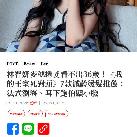
HOME
Beauty
Hair
林智妍麥穗捲髮看不出36歲！《我
的王室死對頭》7款減齡燙髮推薦：
法式瀏海、耳下鮑伯顯小臉
29 Jul 2026
更新
|
by
Maureen
#捲髮造型
#林智妍
#2026燙髮趨勢