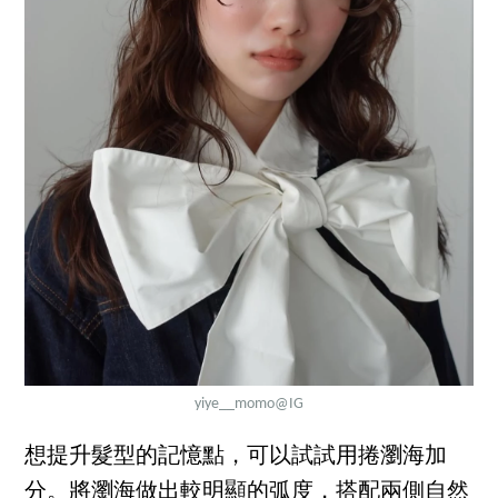
yiye__momo
@IG
想提升髮型的記憶點，可以試試用捲瀏海加
分。將瀏海做出較明顯的弧度，搭配兩側自然