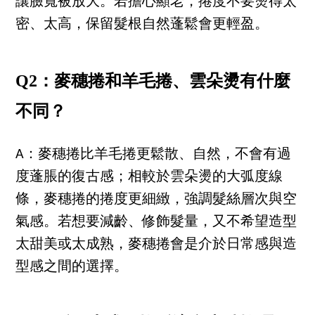
讓臉寬被放大。若擔心顯老，捲度不要燙得太
密、太高，保留髮根自然蓬鬆會更輕盈。
Q2：麥穗捲和羊毛捲、雲朵燙有什麼
不同？
A：麥穗捲比羊毛捲更鬆散、自然，不會有過
度蓬脹的復古感；相較於雲朵燙的大弧度線
條，麥穗捲的捲度更細緻，強調髮絲層次與空
氣感。若想要減齡、修飾髮量，又不希望造型
太甜美或太成熟，麥穗捲會是介於日常感與造
型感之間的選擇。