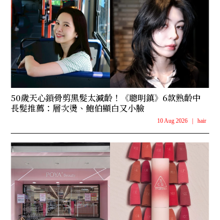
50歲天心鎖骨剪黑髮太減齡！《聰明鎮》6款熟齡中
長髮推薦：層次燙、鮑伯顯白又小臉
10 Aug 2026
|
hair