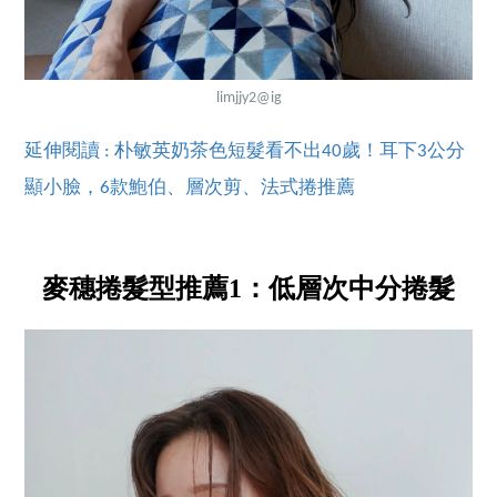
limjjy2
@ig
延伸閱讀 : 朴敏英奶茶色短髮看不出40歲！耳下3公分
顯小臉，6款鮑伯、層次剪、法式捲推薦
麥穗捲髮型推薦1：低層次中分捲髮