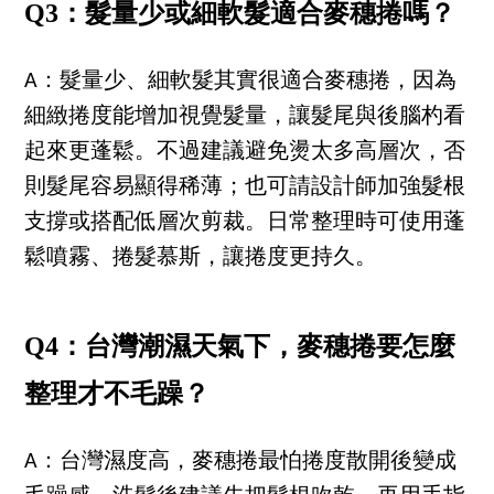
Q3：髮量少或細軟髮適合麥穗捲嗎？
A：髮量少、細軟髮其實很適合麥穗捲，因為
細緻捲度能增加視覺髮量，讓髮尾與後腦杓看
起來更蓬鬆。不過建議避免燙太多高層次，否
則髮尾容易顯得稀薄；也可請設計師加強髮根
支撐或搭配低層次剪裁。日常整理時可使用蓬
鬆噴霧、捲髮慕斯，讓捲度更持久。
Q4：台灣潮濕天氣下，麥穗捲要怎麼
整理才不毛躁？
A：台灣濕度高，麥穗捲最怕捲度散開後變成