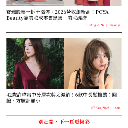
寶雅股票一拆十漲停、2026營收創新高！POYA
Beauty靠美妝成零售黑馬｜美妝經濟
10 Aug 2026
|
makeup
42歲許瑋甯中分層次剪太減齡！6款中長髮推薦：圓
臉、方臉都顯小
07 Aug 2026
|
hair
別走開，下一頁更精彩