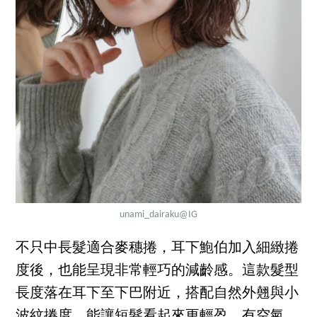
unami_dairaku
@IG
不只中長髮適合麥穗捲，耳下鮑伯加入細緻捲
度後，也能呈現非常輕巧的減齡感。這款髮型
長度落在耳下至下巴附近，搭配自然外翹與小
波紋捲度，能讓短髮看起來更輕盈、有空氣