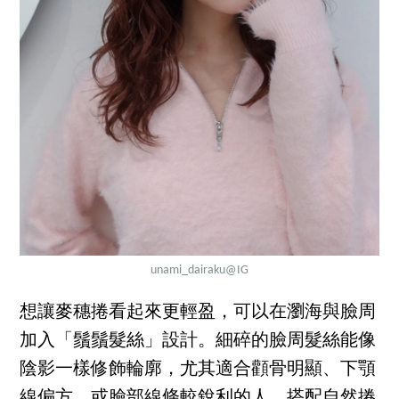
unami_dairaku
@IG
想讓麥穗捲看起來更輕盈，可以在瀏海與臉周
加入「鬚鬚髮絲」設計。細碎的臉周髮絲能像
陰影一樣修飾輪廓，尤其適合顴骨明顯、下顎
線偏方，或臉部線條較銳利的人。搭配自然捲