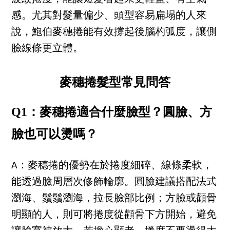
感。尤其對髮量偏少、頭型容易扁塌的人來
說，鮑伯麥穗捲能有效撐起後腦杓弧度，讓側
臉線條更立體。
麥穗捲髮型常見問答
Q1：麥穗捲適合什麼臉型？圓臉、方
臉也可以燙嗎？
A：麥穗捲的優勢在於捲度細碎、線條柔軟，
能透過臉周層次修飾輪廓。圓臉建議搭配法式
瀏海、鬚鬚瀏海，拉長臉部比例；方臉或顴骨
明顯的人，則可將捲度從顴骨下方開始，避免