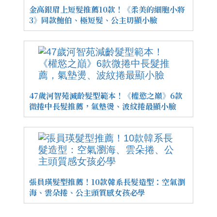
金高銀眉上短髮推薦10款！《柔美的細胞小將
3》同款鮑伯、極短髮、公主切顯小臉
47歲河智苑減齡髮型範本！《權慾之巔》6款
微捲中長髮推薦，氣墊燙、波紋捲最顯小臉
張員瑛髮型推薦！10款韓系長髮造型：空氣瀏
海、雲朵捲、公主頭質感女孩必學