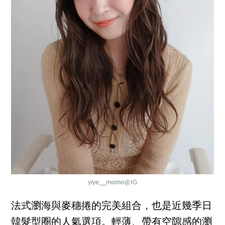
yiye__momo
@IG
法式瀏海與麥穗捲的完美組合，也是近幾季日
韓髮型圈的人氣選項。輕薄、帶有空隙感的瀏