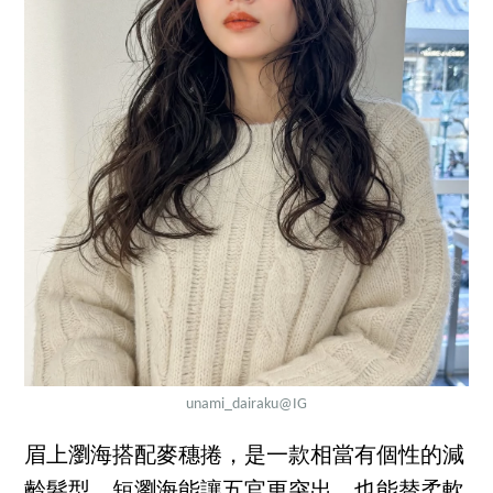
unami_dairaku
@IG
眉上瀏海搭配麥穗捲，是一款相當有個性的減
齡髮型。短瀏海能讓五官更突出，也能替柔軟