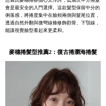
想嘗試麥穗捲卻擔心太浮誇，低層次中分捲髮
會是最安全的入門選擇。這款髮型保留中分的
俐落感，將捲度集中在臉頰兩側與髮尾位置，
透過自然外翻與微彎線條修飾顴骨、下顎線，
能讓視覺臉型看起來更柔和。
麥穗捲髮型推薦2：復古捲瀏海捲髮