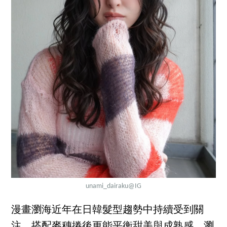
unami_dairaku
@IG
漫畫瀏海近年在日韓髮型趨勢中持續受到關
注，搭配麥穗捲後更能平衡甜美與成熟感。瀏