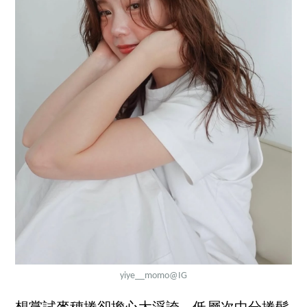
yiye__momo
@IG