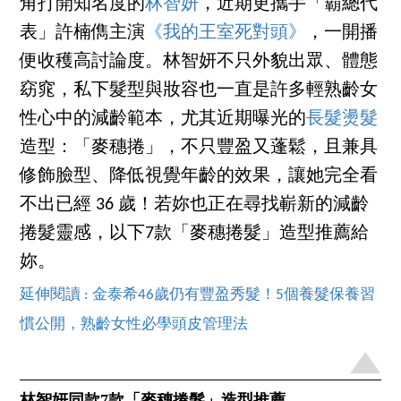
角打開知名度的
林智妍
，近期更攜手
「霸總代
表」許楠儁主演
《我的王室死對頭》
，一開播
便收穫高討論度。林智妍不只外貌出眾、體態
窈窕，私下髮型與妝容也一直是許多輕熟齡女
性心中的減齡範本，尤其近期曝光的
長髮燙髮
造型：「麥穗捲」，不只豐盈又蓬鬆，且兼具
修飾臉型、降低視覺年齡的效果，讓她完全看
不出已經 36 歲！若妳也正在尋找嶄新的減齡
捲髮靈感，以下7款「麥穗捲髮」造型推薦給
妳。
延伸閱讀 : 金泰希46歲仍有豐盈秀髮！5個養髮保養習
慣公開，熟齡女性必學頭皮管理法
林智妍同款7款「麥穗捲髮」造型推薦