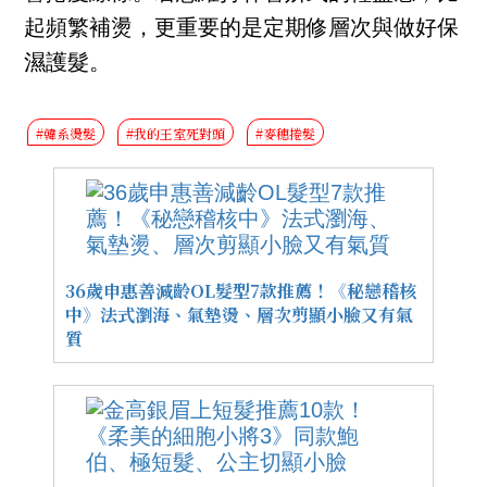
起頻繁補燙，更重要的是定期修層次與做好保
濕護髮。
#韓系燙髮
#我的王室死對頭
#麥穗捲髮
36歲申惠善減齡OL髮型7款推薦！《秘戀稽核
中》法式瀏海、氣墊燙、層次剪顯小臉又有氣
質