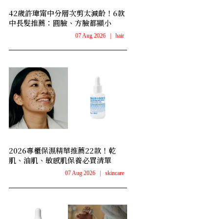
42歲許瑋甯中分層次剪太減齡！6款
中長髮推薦：圓臉、方臉都顯小
07 Aug 2026
|
hair
2026專櫃保濕精華推薦22款！乾
肌、油肌、敏感肌保養必買清單
07 Aug 2026
|
skincare