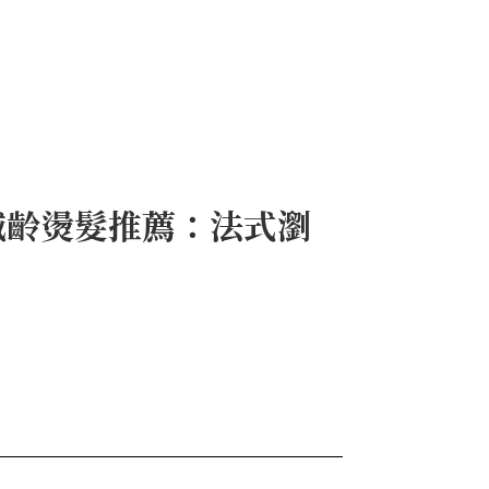
減齡燙髮推薦：法式瀏