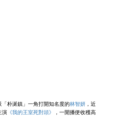
派「朴涎鎮」一角打開知名度的
林智妍
，近
主演
《我的王室死對頭》
，一開播便收穫高