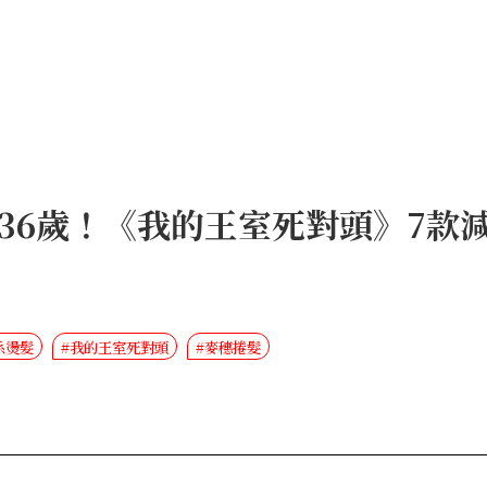
36歲！《我的王室死對頭》7款
系燙髮
#我的王室死對頭
#麥穗捲髮