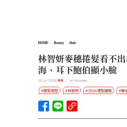
HOME
Beauty
Hair
林智妍麥穗捲髮看不出
海、耳下鮑伯顯小臉
29 Jul 2026
更新
|
by
Maureen
#捲髮造型
#林智妍
#2026燙髮趨勢
#韓