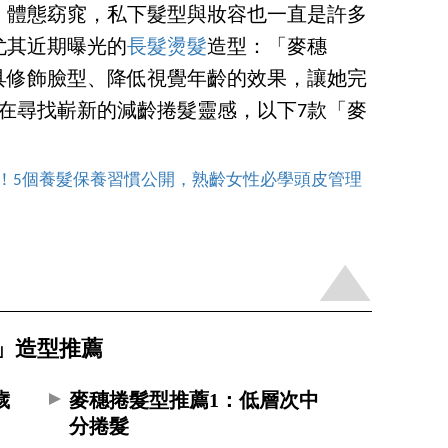
、體態窈窕，私下髮型與妝容也一直是許多
尤其近期曝光的
長髮燙髮
造型：「麥穗
具修飾臉型、降低視覺年齡的效果，讓她完
也正在尋找嶄新的減齡捲髮靈感，以下7款「麥
秀髮！5個養髮保養習慣公開，熟齡女性必學頭皮管理
」造型推薦
歲
麥穗捲髮型推薦1：低層次中
分捲髮