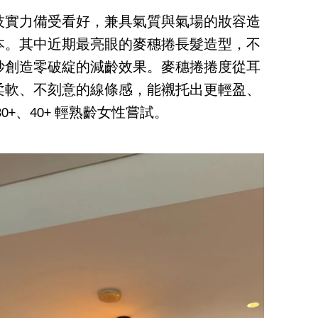
技實力備受看好，兼具氣質與氣場的妝容造
本。其中近期最亮眼的麥穗捲長髮造型，不
妙創造零破綻的減齡效果。麥穗捲捲度從耳
柔軟、不刻意的線條感，能襯托出更輕盈、
+、40+ 輕熟齡女性嘗試。