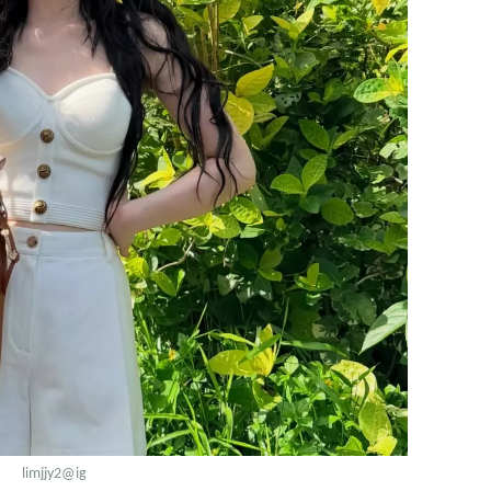
limjjy2
@ig