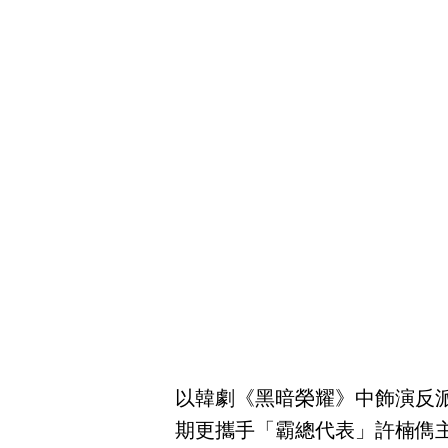
以韓劇《黑暗榮耀》中飾演反
期更攜手
「霸總代表」許楠儁