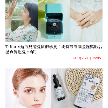
Tiffany婚戒見證愛情的珍貴！獨特設計讓金鐘獎影后
温貞菱也愛不釋手
18 Aug 2020
|
jewelry