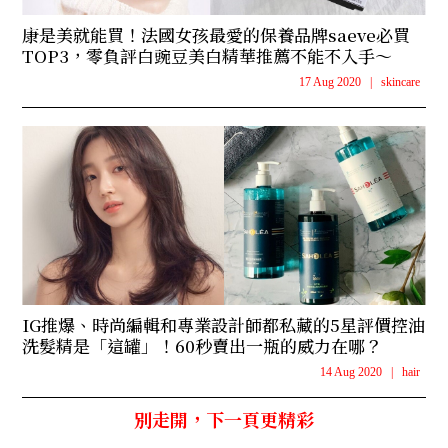
康是美就能買！法國女孩最愛的保養品牌saeve必買
TOP3，零負評白豌豆美白精華推薦不能不入手～
17 Aug 2020
|
skincare
IG推爆、時尚編輯和專業設計師都私藏的5星評價控油
洗髮精是「這罐」！60秒賣出一瓶的威力在哪？
14 Aug 2020
|
hair
別走開，下一頁更精彩