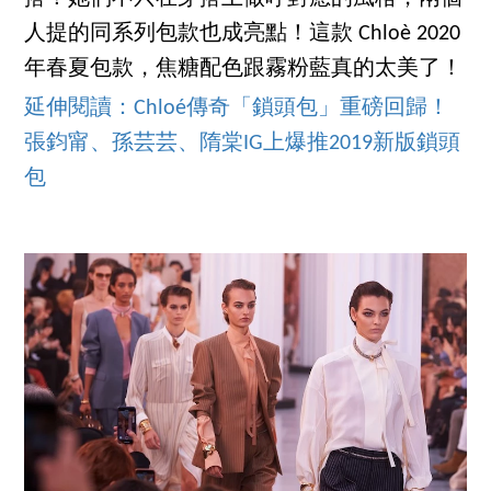
人提的同系列包款也成亮點！這款 Chloè 2020
年春夏包款，焦糖配色跟霧粉藍真的太美了！
延伸閱讀：Chloé傳奇「鎖頭包」重磅回歸！
張鈞甯、孫芸芸、隋棠IG上爆推2019新版鎖頭
包