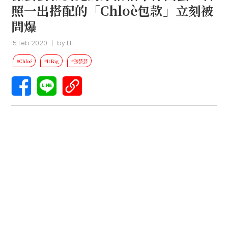
照一出搭配的「Chloè包款」立刻被
問爆
15 Feb 2020
|
by
Eli
#Chloé
#It Bag
#孫芸芸