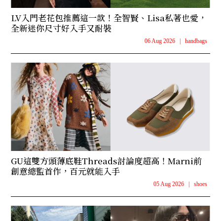
LV入門老花包推薦這一款！全智賢、Lisa私著也愛，
全新迷你尺寸好入手又耐裝
06 Aug 2026
|
handbags
GU這雙方頭薄底鞋Threads討論度超高！Marni前
創意總監首作，百元就能入手
05 Aug 2026
|
shoes