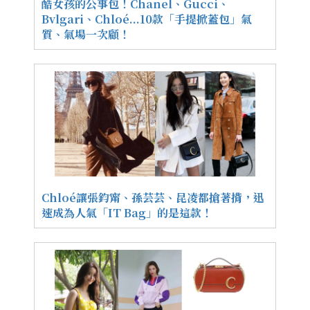
酷女孩的公事包！Chanel、Gucci、
Bvlgari、Chloé...10款「手提掀蓋包」氣
質、氣場一次顧！
Chloé讓張鈞甯、孫芸芸、昆凌都搶著揹，迅
速成為人氣「IT Bag」的是這款！