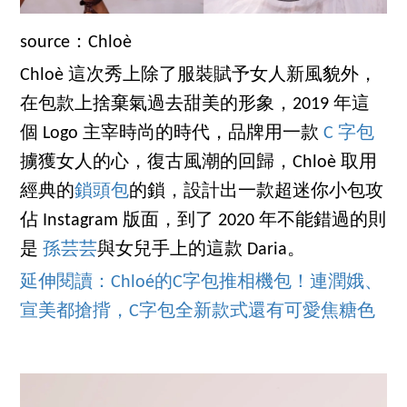
source：Chloè
Chloè 這次秀上除了服裝賦予女人新風貌外，
在包款上捨棄氣過去甜美的形象，2019 年這
個 Logo 主宰時尚的時代，品牌用一款
C 字包
擄獲女人的心，復古風潮的回歸，Chloè 取用
經典的
鎖頭包
的鎖，設計出一款超迷你小包攻
佔 Instagram 版面，到了 2020 年不能錯過的則
是
孫芸芸
與女兒手上的這款 Daria。
延伸閱讀：Chloé的C字包推相機包！連潤娥、
宣美都搶揹，C字包全新款式還有可愛焦糖色