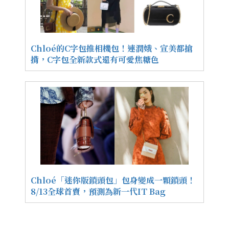
Chloé的C字包推相機包！連潤娥、宣美都搶
揹，C字包全新款式還有可愛焦糖色
Chloé「迷你版鎖頭包」包身變成一顆鎖頭！
8/13全球首賣，預測為新一代IT Bag