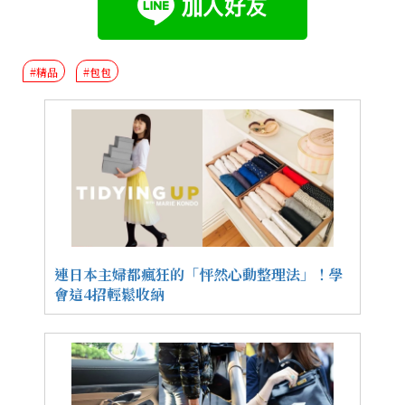
#精品
#包包
連日本主婦都瘋狂的「怦然心動整理法」！學
會這4招輕鬆收納