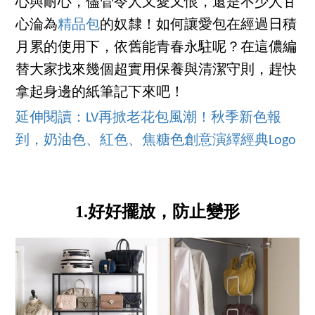
心與耐心，儘管令人又愛又恨，還是不少人甘
心淪為
精品包
的奴隸！如何讓愛包在經過日積
月累的使用下，依舊能青春永駐呢？在這儂編
替大家找來幾個超實用保養與清潔守則，趕快
拿起身邊的紙筆記下來吧！
延伸閱讀：LV再掀老花包風潮！秋季新色報
到，奶油色、紅色、焦糖色創意演繹經典Logo
1.好好擺放，防止變形