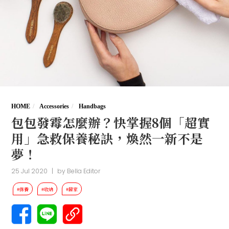
HOME
Accessories
Handbags
包包發霉怎麼辦？快掌握8個「超實
用」急救保養秘訣，煥然一新不是
夢！
25 Jul 2020
|
by
Bella Editor
#保養
#收納
#居家