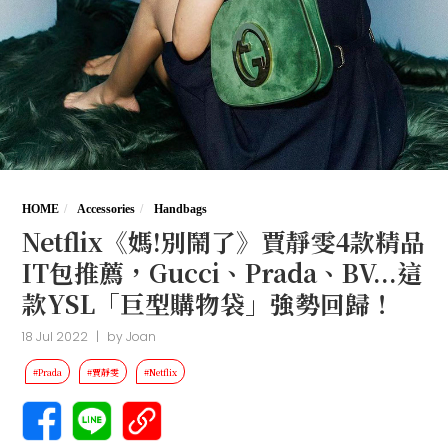
HOME
Accessories
Handbags
Netflix《媽!別鬧了》賈靜雯4款精品
IT包推薦，Gucci、Prada、BV...這
款YSL「巨型購物袋」強勢回歸！
18 Jul 2022
|
by
Joan
#Prada
#賈靜雯
#Netflix