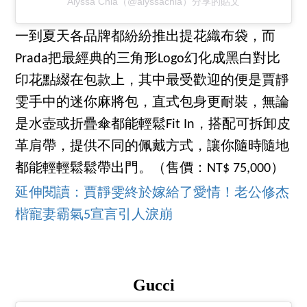
Alyssa Chia（@alyssachia）分享的貼文
一到夏天各品牌都紛紛推出提花織布袋，而
Prada把最經典的三角形Logo幻化成黑白對比
印花點綴在包款上，其中最受歡迎的便是賈靜
雯手中的迷你麻將包，直式包身更耐裝，無論
是水壺或折疊傘都能輕鬆Fit In，搭配可拆卸皮
革肩帶，提供不同的佩戴方式，讓你隨時隨地
都能輕輕鬆鬆帶出門。（售價：NT$ 75,000）
延伸閱讀：
賈靜雯終於嫁給了愛情！老公修杰
楷寵妻霸氣5宣言引人淚崩
Gucci