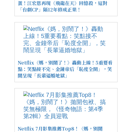
蛋！江宏恩再現《飛龍在天》回憶殺，這對
「台劇CP」隔12年修成正果！
Netflix《媽，別鬧了！》轟動上線！5重要看
點：笑點接不完、金鐘帝后「恥度全開」，笑
鬧呈現「長輩逼婚地獄」
Netflix 7月影集推薦Top8！《媽，別鬧