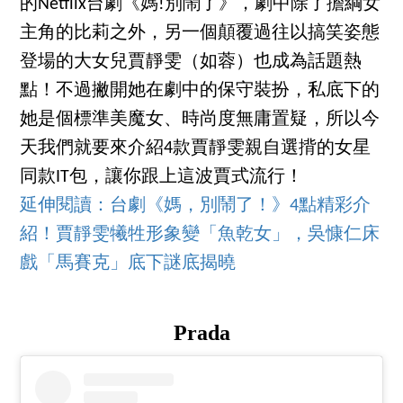
的Netflix台劇《媽!別鬧了》，劇中除了擔綱女
主角的比莉之外，另一個顛覆過往以搞笑姿態
登場的大女兒賈靜雯（如蓉）也成為話題熱
點！不過撇開她在劇中的保守裝扮，私底下的
她是個標準美魔女、時尚度無庸置疑，所以今
天我們就要來介紹4款賈靜雯親自選揹的女星
同款IT包，讓你跟上這波賈式流行！
延伸閱讀：
台劇《媽，別鬧了！》4點精彩介
紹！賈靜雯犧牲形象變「魚乾女」，吳慷仁床
戲「馬賽克」底下謎底揭曉
Prada