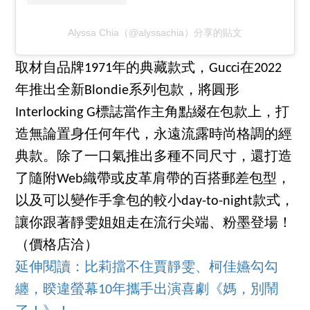
Alyssa Chia（@alyssachia）分享的貼文
取材自品牌1971年的典藏款式，Gucci在2022
年推出全新Blondie系列包款，將圓形
Interlocking G標誌當作主角點綴在包款上，打
造無論置身任何年代，永遠流露時尚格調的經
典款。除了一口氣推出多種不同尺寸，還打造
了隨附Web織帶或皮革肩帶的百搭郵差包型，
以及可以變作手拿包的較小day-to-night款式，
讓你跟著靜雯姐姐走在流行尖端、粉墨登場！
（價格店洽）
延伸閱讀：
比莉擋不住賈靜雯、柯佳嬿勾勾
纏，暌違螢幕10年攜手出演喜劇《媽，別鬧