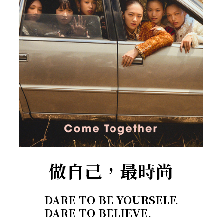
做自己，最時尚
DARE TO BE YOURSELF.
DARE TO BELIEVE.