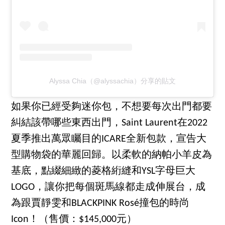
Alyssa Chia（@alyssachia）分享的貼文
如果你已經受夠迷你包，不想要每次出門都要
糾結該帶哪些東西出門，Saint Laurent在2022
夏季推出萬眾矚目的ICARE全新包款，宣告大
型購物袋的華麗回歸。以柔軟的納帕小羊皮為
基底，點綴細緻的菱格絎縫和YSL字母巨大
LOGO，讓你把每個斑馬線都走成伸展台，成
為跟賈靜雯和BLACKPINK Rosé撞包的時尚
Icon！（售價：$145,000元）