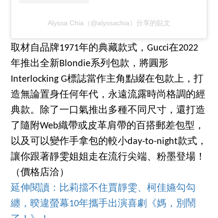
Alyssa Chia（@alyssachia）分享的貼文
取材自品牌1971年的典藏款式，Gucci在2022
年推出全新Blondie系列包款，將圓形
Interlocking G標誌當作主角點綴在包款上，打
造無論置身任何年代，永遠流露時尚格調的經
典款。除了一口氣推出多種不同尺寸，還打造
了隨附Web織帶或皮革肩帶的百搭郵差包型，
以及可以變作手拿包的較小day-to-night款式，
讓你跟著靜雯姐姐走在流行尖端、粉墨登場！
（價格店洽）
延伸閱讀：
比莉擋不住賈靜雯、柯佳嬿勾勾
纏，暌違螢幕10年攜手出演喜劇《媽，別鬧