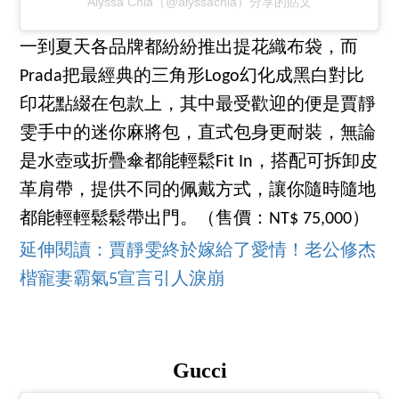
Alyssa Chia（@alyssachia）分享的貼文
一到夏天各品牌都紛紛推出提花織布袋，而
Prada把最經典的三角形Logo幻化成黑白對比
印花點綴在包款上，其中最受歡迎的便是賈靜
雯手中的迷你麻將包，直式包身更耐裝，無論
是水壺或折疊傘都能輕鬆Fit In，搭配可拆卸皮
革肩帶，提供不同的佩戴方式，讓你隨時隨地
都能輕輕鬆鬆帶出門。（售價：NT$ 75,000）
延伸閱讀：
賈靜雯終於嫁給了愛情！老公修杰
楷寵妻霸氣5宣言引人淚崩
Gucci