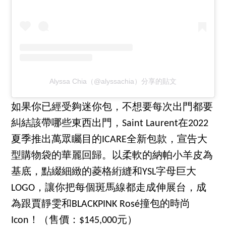
Alyssa Chia（@alyssachia）分享的貼文
如果你已經受夠迷你包，不想要每次出門都要
糾結該帶哪些東西出門，Saint Laurent在2022
夏季推出萬眾矚目的ICARE全新包款，宣告大
型購物袋的華麗回歸。以柔軟的納帕小羊皮為
基底，點綴細緻的菱格絎縫和YSL字母巨大
LOGO，讓你把每個斑馬線都走成伸展台，成
為跟賈靜雯和BLACKPINK Rosé撞包的時尚
Icon！（售價：$145,000元）