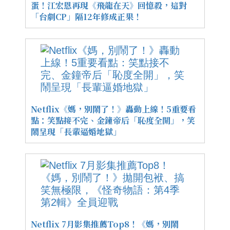
蛋！江宏恩再現《飛龍在天》回憶殺，這對
「台劇CP」隔12年修成正果！
Netflix《媽，別鬧了！》轟動上線！5重要看
點：笑點接不完、金鐘帝后「恥度全開」，笑
鬧呈現「長輩逼婚地獄」
Netflix 7月影集推薦Top8！《媽，別鬧