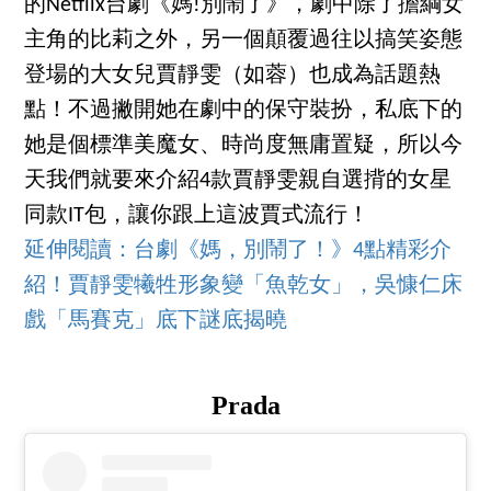
的Netflix台劇《媽!別鬧了》，劇中除了擔綱女
主角的比莉之外，另一個顛覆過往以搞笑姿態
登場的大女兒賈靜雯（如蓉）也成為話題熱
點！不過撇開她在劇中的保守裝扮，私底下的
她是個標準美魔女、時尚度無庸置疑，所以今
天我們就要來介紹4款賈靜雯親自選揹的女星
同款IT包，讓你跟上這波賈式流行！
延伸閱讀：
台劇《媽，別鬧了！》4點精彩介
紹！賈靜雯犧牲形象變「魚乾女」，吳慷仁床
戲「馬賽克」底下謎底揭曉
Prada