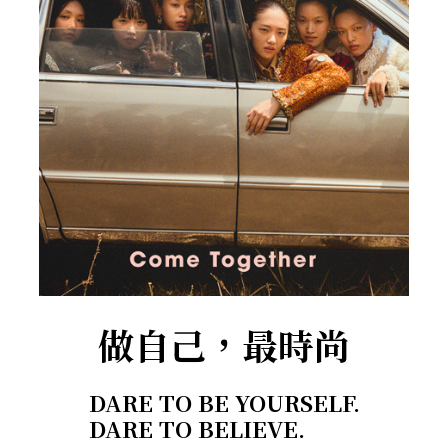
做自己，最時尚
DARE TO BE YOURSELF.
DARE TO BELIEVE.