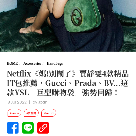
HOME
Accessories
Handbags
Netflix《媽!別鬧了》賈靜雯4款精品
IT包推薦，Gucci、Prada、BV...這
款YSL「巨型購物袋」強勢回歸！
18 Jul 2022
|
by
Joan
#Prada
#賈靜雯
#Netflix