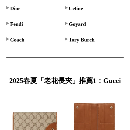
Dior
Celine
Fendi
Goyard
Coach
Tory Burch
2025春夏「老花長夾」推薦1：Gucci