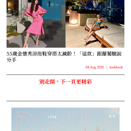
55歲金憓秀涼拖鞋穿搭太減齡！「這款」跟蘿蔔腿說
分手
04 Aug 2026
|
lookbook
別走開，下一頁更精彩