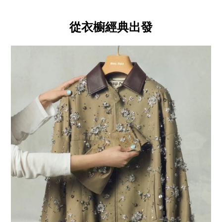
從衣櫥經典出發