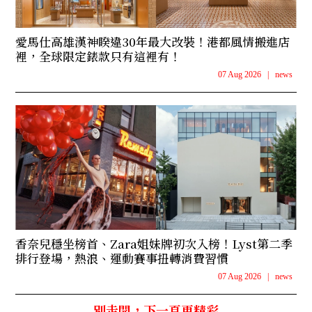
愛馬仕高雄漢神睽違30年最大改裝！港都風情搬進店
裡，全球限定錶款只有這裡有！
07 Aug 2026
|
news
香奈兒穩坐榜首、Zara姐妹牌初次入榜！Lyst第二季
排行登場，熱浪、運動賽事扭轉消費習慣
07 Aug 2026
|
news
別走開，下一頁更精彩