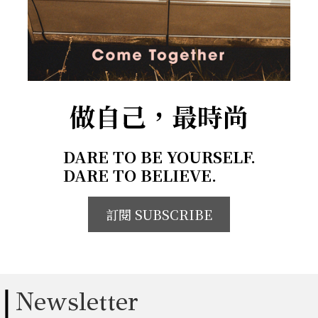
做自己，最時尚
DARE TO BE YOURSELF.
DARE TO BELIEVE.
訂閱 SUBSCRIBE
Newsletter