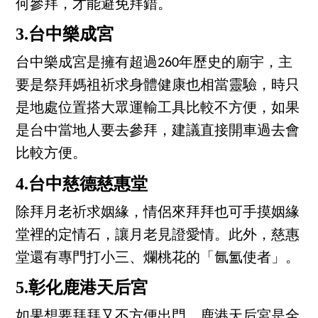
何參拜，才能避免拜錯。
3.台中樂成宮
台中樂成宮是擁有超過260年歷史的廟宇，主
要是祭拜媽祖祈求身體健康也相當靈驗，時只
是地處位置搭大眾運輸工具比較不方便，如果
是台中當地人要去參拜，建議直接開車過去會
比較方便。
4.台中慈德慈惠堂
除拜月老祈求姻緣，情侶來拜拜也可手摸姻緣
堂裡的定情石，讓月老見證愛情。此外，慈惠
堂還有專門打小三、爛桃花的「氤氳使者」。
5.彰化鹿港天后宮
如果想要拜拜又不方便出門，鹿港天后宮是全