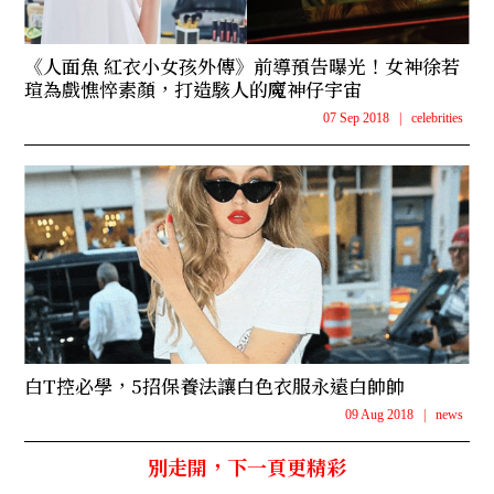
《人面魚 紅衣小女孩外傳》前導預告曝光！女神徐若
瑄為戲憔悴素顏，打造駭人的魔神仔宇宙
07 Sep 2018
|
celebrities
白T控必學，5招保養法讓白色衣服永遠白帥帥
09 Aug 2018
|
news
別走開，下一頁更精彩