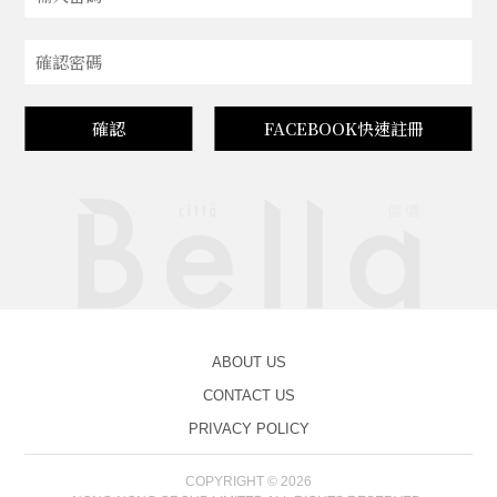
確認
FACEBOOK快速註冊
ABOUT US
CONTACT US
PRIVACY POLICY
COPYRIGHT © 2026