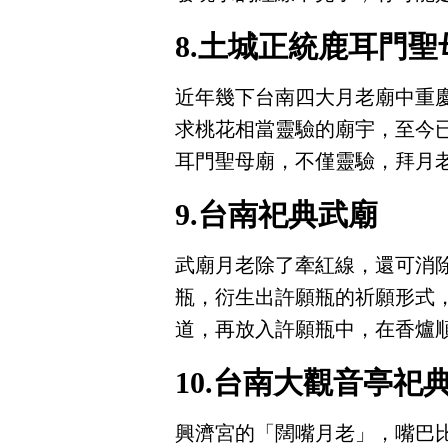
8.土城正統鹿耳門聖
近年幾下台南四大月老廟中重
求桃花相當靈驗的廟宇，至今已
耳門聖母廟，不僅靈驗，拜月
9.台南祀典武廟
武廟月老除了牽紅線，還可消
瓶，衍生出許願瓶的祈願形式
道，再放入許願瓶中，在香爐
10.台南大觀音亭祀
興濟宮的「闊嘴月老」，嘴巴