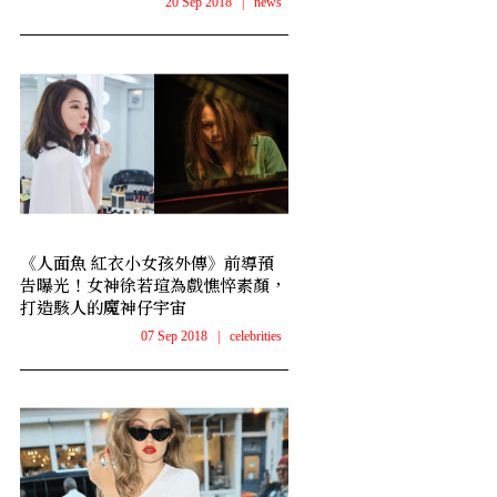
20 Sep 2018
|
news
《人面魚 紅衣小女孩外傳》前導預
告曝光！女神徐若瑄為戲憔悴素顏，
打造駭人的魔神仔宇宙
07 Sep 2018
|
celebrities