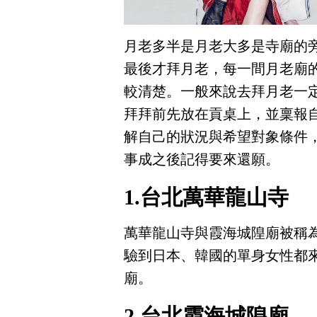
月老多半是月老大多是寺廟的
最後才拜月老，每一間月老廟
較清楚。一般來說去拜月老一
拜拜前先放在貢桌上，並稟報
解自己的狀況與希望對象條件
事成之後記得要來還願。
1.台北萬華龍山寺
萬華龍山寺與霞海城隍廟被稱
驗到日本、韓國的單身女性都
廟。
2.台北霞海城隍廟