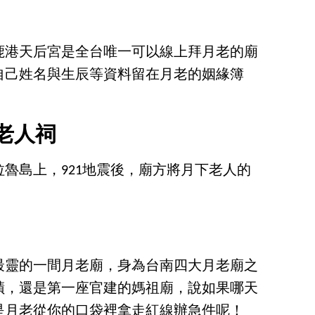
鹿港天后宮是全台唯一可以線上拜月老的廟
自己姓名與生辰等資料留在月老的姻緣簿
老人祠
魯島上，921地震後，廟方將月下老人的
最靈的一間月老廟，身為台南四大月老廟之
蹟，還是第一座官建的媽祖廟，說如果哪天
是月老從你的口袋裡拿走紅線辦急件呢！