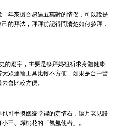
說十年來撮合超過五萬對的情侶，可以說是
自己的拜法，拜拜前記得問清楚如何參拜，
歷史的廟宇，主要是祭拜媽祖祈求身體健康
搭大眾運輸工具比較不方便，如果是台中當
過去會比較方便。
拜也可手摸姻緣堂裡的定情石，讓月老見證
打小三、爛桃花的「氤氳使者」。