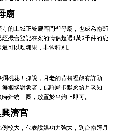
母廟
慶寺的土城正統鹿耳門聖母廟，也成為南部
經撮合登記在案的情侶超過1萬2千件的鹿
老還可以吃糖果，非常特別。
除爛桃花！據說，月老的背袋裡藏有許願
，無姻緣對象者，寫許願卡默念給月老知
順時針繞三圈，放置於吊鉤上即可。
典興濟宮
比例較大，代表說媒功力強大，到台南拜月