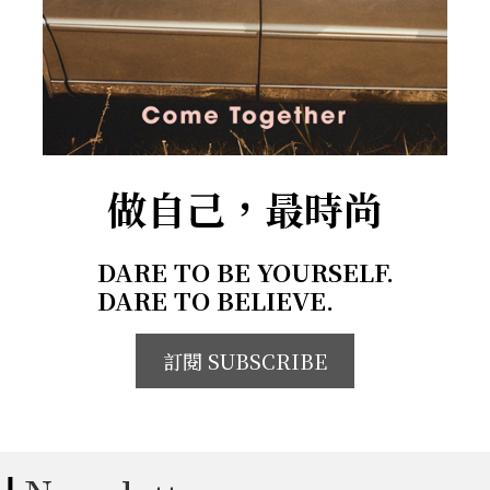
做自己，最時尚
DARE TO BE YOURSELF.
DARE TO BELIEVE.
訂閱 SUBSCRIBE