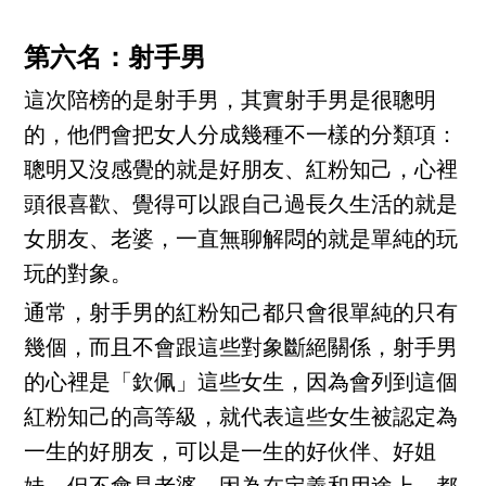
第六名：射手男
這次陪榜的是射手男，其實射手男是很聰明
的，他們會把女人分成幾種不一樣的分類項：
聰明又沒感覺的就是好朋友、紅粉知己，心裡
頭很喜歡、覺得可以跟自己過長久生活的就是
女朋友、老婆，一直無聊解悶的就是單純的玩
玩的對象。
通常，射手男的紅粉知己都只會很單純的只有
幾個，而且不會跟這些對象斷絕關係，射手男
的心裡是「欽佩」這些女生，因為會列到這個
紅粉知己的高等級，就代表這些女生被認定為
一生的好朋友，可以是一生的好伙伴、好姐