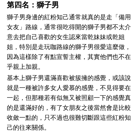
第四名：獅子男
獅子男身邊的紅粉知己通常就真的是走「備用
女友」路線，通常很吃得開的獅子男都不太介
意去把自己喜歡的女生認來當乾妹妹或乾姐
姐，特別是走玩咖路線的獅子男很愛這麼做，
因為這樣除了有點宣誓主權，其實他們也不在
乎親上加親。
基本上獅子男還滿喜歡被簇擁的感覺，或該說
就是一種被許多女人愛慕的感覺，不見得要在
一起，但那種若有似無又被照顧一下的感覺真
的是還滿好的，有了女朋友之後當然會是比較
收斂一點的，只不過也很難切斷跟這些紅粉知
己的往來關係。