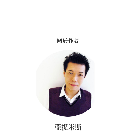
關於作者
亞提米斯