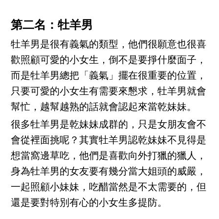
第二名：牡羊男
牡羊男是很有義氣的類型，他們很願意也很喜
歡照顧可愛的小女生，倒不是要掙什麼面子，
而是牡羊男總把「義氣」擺在很重要的位置，
只要可愛的小女生有需要來懇求，牡羊男就會
幫忙，越幫越熟的話就會認起來當乾妹妹。
很多牡羊男是乾妹妹成群的，只是女朋友會不
會從裡面挑呢？其實牡羊男認乾妹妹不見得是
想當窩邊草吃，他們是喜歡向外打獵的獵人，
身為牡羊男的女友要有幾分當大姐頭的威嚴，
一起照顧小妹妹，吃醋當然是不太需要的，但
還是要對特別有心的小女生多提防。