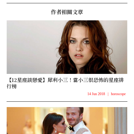
作者相關文章
【12星座談戀愛】犀利小三！當小三很恐怖的星座排
行榜
14 Jun 2018
|
horoscope