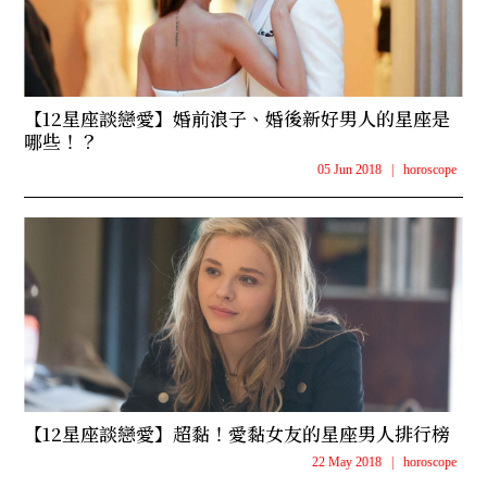
【12星座談戀愛】婚前浪子、婚後新好男人的星座是
哪些！？
05 Jun 2018
|
horoscope
【12星座談戀愛】超黏！愛黏女友的星座男人排行榜
22 May 2018
|
horoscope