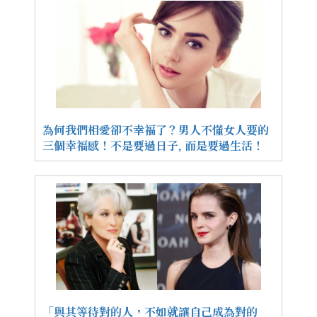
為何我們相愛卻不幸福了？男人不懂女人要的
三個幸福感！不是要過日子, 而是要過生活！
「與其等待對的人，不如就讓自己成為對的