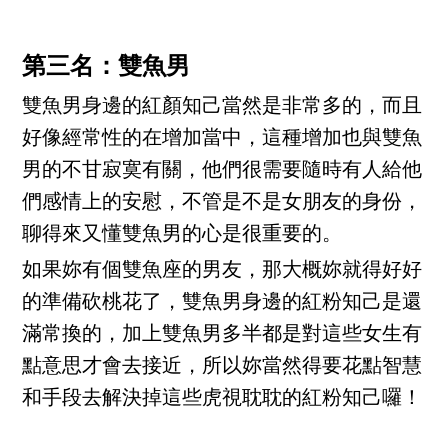
第三名：雙魚男
雙魚男身邊的紅顏知己當然是非常多的，而且
好像經常性的在增加當中，這種增加也與雙魚
男的不甘寂寞有關，他們很需要隨時有人給他
們感情上的安慰，不管是不是女朋友的身份，
聊得來又懂雙魚男的心是很重要的。
如果妳有個雙魚座的男友，那大概妳就得好好
的準備砍桃花了，雙魚男身邊的紅粉知己是還
滿常換的，加上雙魚男多半都是對這些女生有
點意思才會去接近，所以妳當然得要花點智慧
和手段去解決掉這些虎視耽耽的紅粉知己囉！