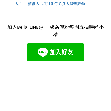
人！」 激勵人心的 10 句名女人經典語錄
加入Bella LINE@ ，成為儂粉每周五抽時尚小
禮