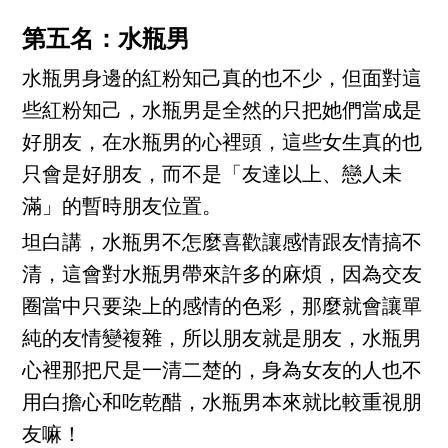
第五名：水瓶男
水瓶男身邊的紅粉知己真的也不少，但面對這
些紅粉知己，水瓶男是全然的只把她們當成是
好朋友，在水瓶男的心裡頭，這些女生真的也
只會是好朋友，而不是「友達以上、戀人未
滿」的暫時朋友位置。
坦白講，水瓶男不怎麼喜歡讓感情跟友情搞不
清，這會對水瓶男帶來許多的麻煩，因為交友
圈當中只要染上的感情的色彩，那麼就會讓單
純的友情變複雜，所以朋友就是朋友，水瓶男
心裡那把尺是一清二楚的，身為女友的人也不
用白擔心和吃乾醋，水瓶男本來就比較重視朋
友嘛！