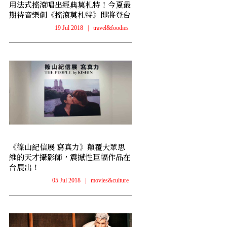
用法式搖滾唱出經典莫札特！今夏最
期待音樂劇《搖滾莫札特》即將登台
19 Jul 2018
|
travel&foodies
《篠山紀信展 寫真力》顛覆大眾思
維的天才攝影師，震撼性巨幅作品在
台展出！
05 Jul 2018
|
movies&culture