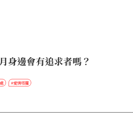
月身邊會有追求者嗎？
相處
#愛情塔羅